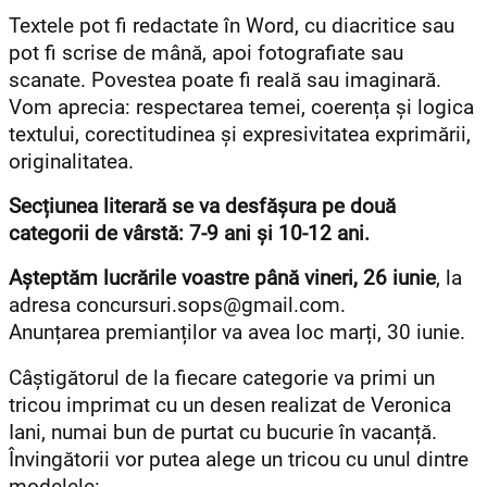
Textele pot fi redactate în Word, cu diacritice sau
pot fi scrise de mână, apoi fotografiate sau
scanate. Povestea poate fi reală sau imaginară.
Vom aprecia: respectarea temei, coerența și logica
textului, corectitudinea și expresivitatea exprimării,
originalitatea.
Secțiunea literară se va desfășura pe două
categorii de vârstă: 7-9 ani și 10-12 ani.
Așteptăm lucrările voastre până vineri, 26 iunie
, la
adresa concursuri.sops@gmail.com.
Anunțarea premianților va avea loc marți, 30 iunie.
Câștigătorul de la fiecare categorie va primi un
tricou imprimat cu un desen realizat de Veronica
Iani, numai bun de purtat cu bucurie în vacanță.
Învingătorii
vor putea alege un tricou cu unul dintre
modelele: