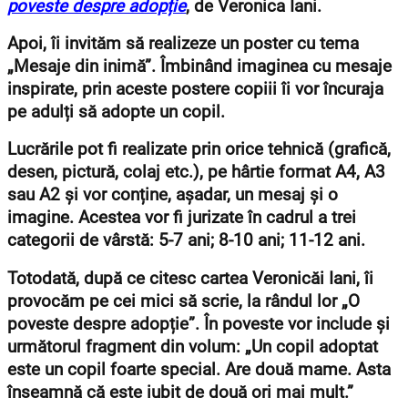
poveste despre adopție
, de Veronica Iani.
Apoi, îi invităm să realizeze un poster cu tema
„Mesaje din inimă”. Îmbinând imaginea cu mesaje
inspirate, prin aceste postere copiii îi vor încuraja
pe adulți să adopte un copil.
Lucrările pot fi realizate prin orice tehnică (grafică,
desen, pictură, colaj etc.), pe hârtie format A4, A3
sau A2 și vor conține, așadar, un mesaj și o
imagine.
Acestea vor fi jurizate în cadrul a trei
categorii de vârstă: 5-7 ani; 8-10 ani
; 11-12 ani.
Totodată, după ce citesc cartea Veronicăi Iani, îi
provocăm pe cei mici să scrie, la rândul lor „O
poveste despre adopție”. În poveste vor include și
următorul fragment din volum: „Un copil adoptat
este un copil foarte special. Are două mame. Asta
înseamnă că este iubit de două ori mai mult.”