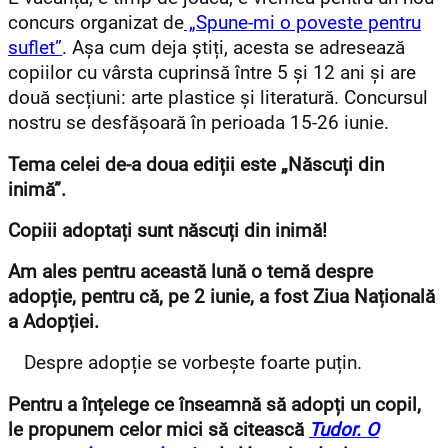
concurs organizat de
„Spune-mi o poveste pentru
suflet”
. Așa cum deja știți, acesta se adresează
copiilor cu vârsta cuprinsă între 5 și 12 ani și are
două secțiuni: arte plastice și literatură. Concursul
nostru se desfășoară în perioada 15-26 iunie.
Tema celei de-a doua ediții este „Născuți din
inimă”.
Copiii adoptați sunt născuți din inimă!
Am ales pentru această lună o temă despre
adopție, pentru că, pe 2 iunie, a fost Ziua Națională
a Adopției.
Despre adopție se vorbește foarte puțin.
Pentru a înțelege ce înseamnă să adopți un copil,
le propunem celor mici să citească
Tudor. O