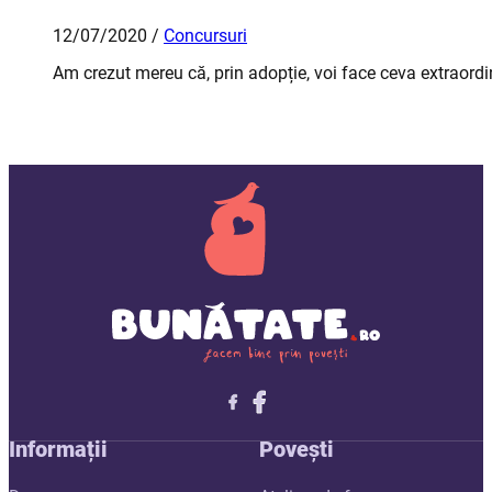
12/07/2020 /
Concursuri
Am crezut mereu că, prin adopție, voi face ceva extraordin
Follow me on X
Follow me on LinkedIn
Follow me on X
Informații
Povești