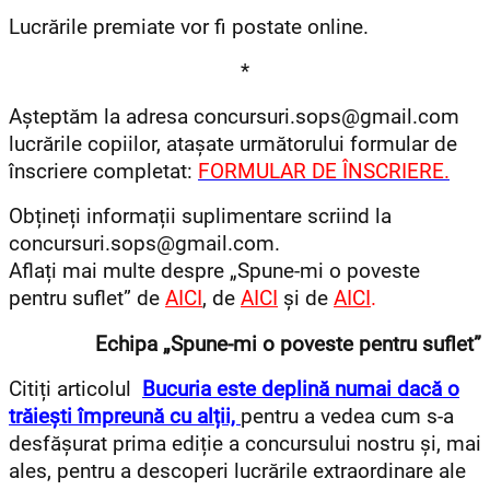
Lucrările premiate vor fi postate online.
*
Așteptăm la adresa concursuri.sops@gmail.com
lucrările copiilor, atașate următorului formular de
înscriere completat:
FORMULAR DE ÎNSCRIERE.
Obțineți informații suplimentare scriind la
concursuri.sops@gmail.com.
Aflați mai multe despre „Spune-mi o poveste
pentru suflet” de
AICI
, de
AICI
și de
AICI
.
Echipa „Spune-mi o poveste pentru suflet”
Citiți articolul
Bucuria este deplină numai dacă o
trăiești împreună cu alții,
pentru a vedea cum s-a
desfășurat prima ediție a concursului nostru și, mai
ales, pentru a descoperi lucrările extraordinare ale