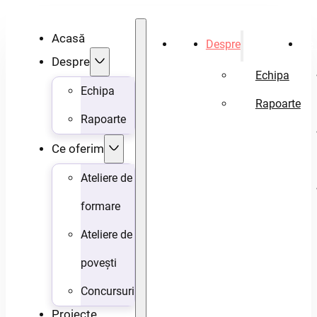
Acasă
Acasă
Despre
Ce 
Despre
Echipa
Echipa
Rapoarte
Rapoarte
Ce oferim
Ateliere de
formare
Ateliere de
povești
Concursuri
Proiecte