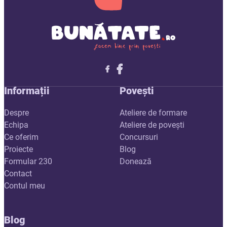
Follow me on X
Follow me on LinkedIn
Follow me on X
Informații
Povești
Despre
Ateliere de formare
Echipa
Ateliere de povești
Ce oferim
Concursuri
Proiecte
Blog
Formular 230
Donează
Contact
Contul meu
Blog