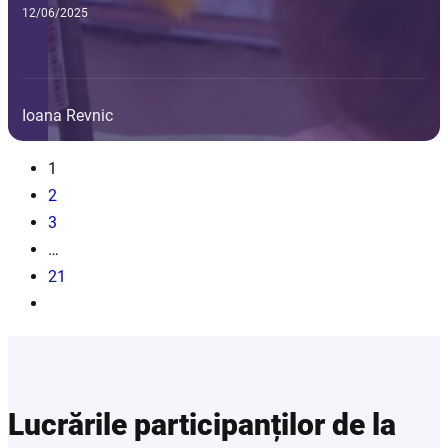
12/06/2025
Ioana Revnic
1
2
3
…
21
Lucrările participanților de la