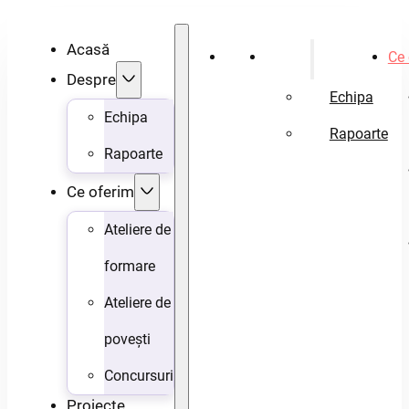
Acasă
Acasă
Despre
Ce 
Despre
Echipa
Echipa
Rapoarte
Rapoarte
Ce oferim
Ateliere de
formare
Ateliere de
povești
Concursuri
Proiecte