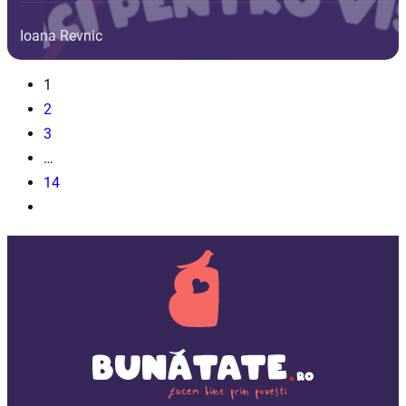
Ioana Revnic
1
2
3
…
14