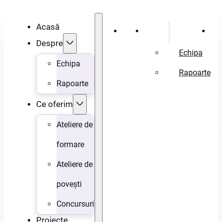
Acasă
Acasă
Despre
Ce 
Despre
Echipa
Echipa
Rapoarte
Rapoarte
Ce oferim
Ateliere de
formare
Ateliere de
povești
Concursuri
Proiecte