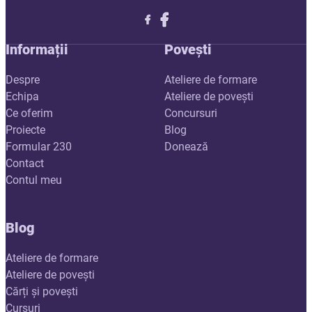
Follow me on X
Follow me on LinkedIn
Follow me on X
Informații
Povești
Despre
Ateliere de formare
Echipa
Ateliere de povești
Ce oferim
Concursuri
Proiecte
Blog
Formular 230
Donează
Contact
Contul meu
Blog
Ateliere de formare
Ateliere de povești
Cărți și povești
Cursuri