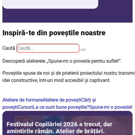
Inspiră-te din poveștile noastre
Caută
Descoperă atelierele „Spune-mi o poveste pentru suflet!”.
Poveștile spuse de noi și de prietenii proiectului nostru transmi
idei constructive, într-un mod accesibil și captivant.
Ateliere de formare
Ateliere de povești
Cărți și
povești
Cursuri
La ce sunt bune poveștile?
Spune-mi o poveste!
Festivalul Copilăriei 2026 a trecut, dar
amintirile rămân. Atelier de brățări.