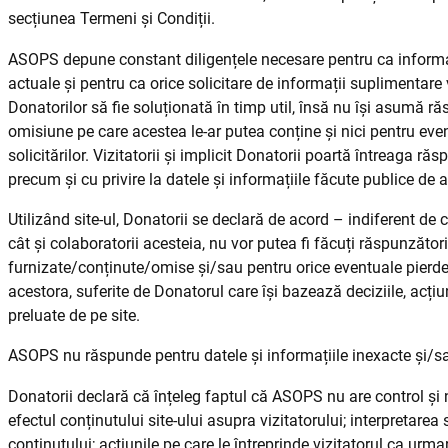
secțiunea Termeni și Condiții.
ASOPS depune constant diligențele necesare pentru ca informații
actuale și pentru ca orice solicitare de informații suplimentare 
Donatorilor să fie soluționată în timp util, însă nu își asumă r
omisiune pe care acestea le-ar putea conține și nici pentru even
solicitărilor. Vizitatorii și implicit Donatorii poartă întreaga răsp
precum și cu privire la datele și informațiile făcute publice de a
Utilizând site-ul, Donatorii se declară de acord – indiferent d
cât și colaboratorii acesteia, nu vor putea fi făcuți răspunzător
furnizate/conținute/omise și/sau pentru orice eventuale pierderi
acestora, suferite de Donatorul care își bazează deciziile, acțiu
preluate de pe site.
ASOPS nu răspunde pentru datele și informațiile inexacte și/s
Donatorii declară că înțeleg faptul că ASOPS nu are control și ni
efectul conținutului site-ului asupra vizitatorului; interpretarea 
conținutului; acțiunile pe care le întreprinde vizitatorul ca urma