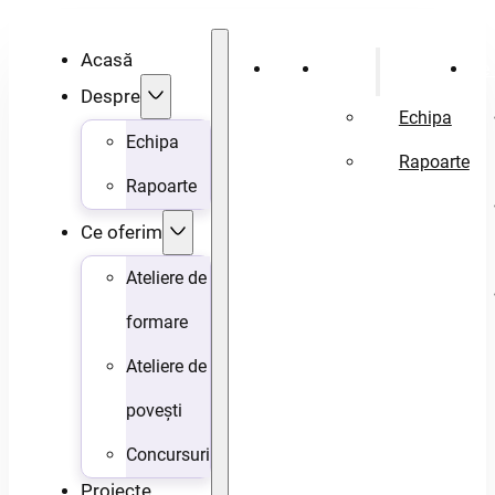
Acasă
Acasă
Despre
Ce 
Despre
Echipa
Echipa
Rapoarte
Rapoarte
Ce oferim
Ateliere de
formare
Ateliere de
povești
Concursuri
Proiecte