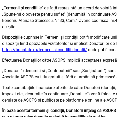
„Termenii și condițiile”
de față reprezintă un acord de voință int
„Spune-mi o poveste pentru suflet” (denumită în continuare ASOP
Eonomu Atanase Stoicescu, Nr.33, Cam.1 având cod fiscal nr.4
aceștia.
Dispozițiile cuprinse în Termeni și condiții pot fi modificate u
dispoziții fiind opozabile vizitatorilor si implicit Donatorilor de 
https://bunatate.ro/termeni-si-conditii-donatii/
unde pot fi consu
Efectuarea Donațiilor către ASOPS implică acceptarea expresă 
„Donatorii” (denumiti si „Contributorii” sau „Susținătorii”) sun
Asociația ASOPS cu titlu gratuit și fără a urmări să primească
Toate contribuțiile financiare oferite de către Donatori (donații,
impozit etc., denumite în continuare „Donațiile”) vor fi folosite
derulate de ASOPS și publicate pe platformele online ale ASO
În baza acestor termeni și condiții, Donatorii înțeleg că ASOPS 
sau returna orice donație nedorită în condițiile de mai jos.