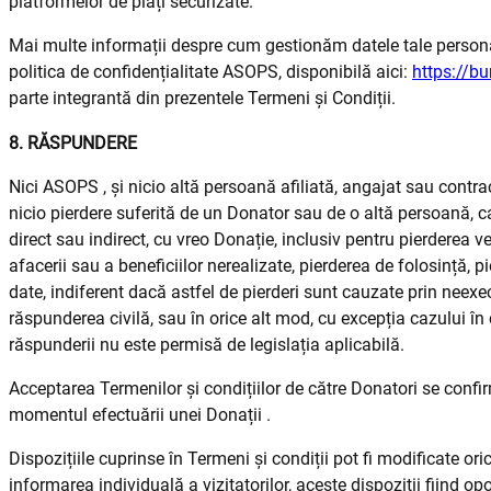
platformelor de plăți securizate.
Mai multe informații despre cum gestionăm datele tale persona
politica de confidențialitate ASOPS, disponibilă aici:
https://bu
parte integrantă din prezentele Termeni și Condiții.
8. RĂSPUNDERE
Nici ASOPS , și nicio altă persoană afiliată, angajat sau cont
nicio pierdere suferită de un Donator sau de o altă persoană, c
direct sau indirect, cu vreo Donație, inclusiv pentru pierderea ven
afacerii sau a beneficiilor nerealizate, pierderea de folosință, 
date, indiferent dacă astfel de pierderi sunt cauzate prin neexe
răspunderea civilă, sau în orice alt mod, cu excepția cazului în
răspunderii nu este permisă de legislația aplicabilă.
Acceptarea Termenilor și condițiilor de către Donatori se confir
momentul efectuării unei Donații .
Dispozițiile cuprinse în Termeni și condiții pot fi modificate or
informarea individuală a vizitatorilor, aceste dispoziții fiind opo