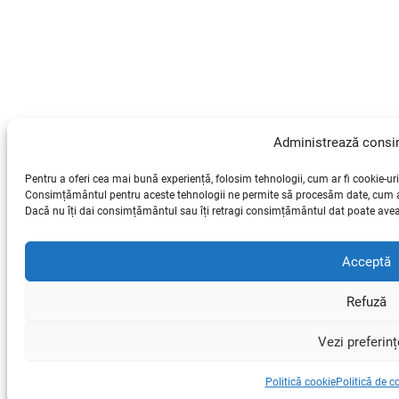
Administrează cons
Pentru a oferi cea mai bună experiență, folosim tehnologii, cum ar fi cookie-uri
Consimțământul pentru aceste tehnologii ne permite să procesăm date, cum ar 
Dacă nu îți dai consimțământul sau îți retragi consimțământul dat poate avea 
Acceptă
Refuză
Vezi preferinț
Politică cookie
Politică de co