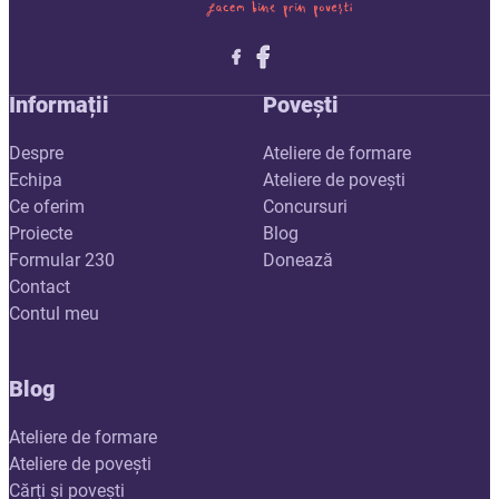
Follow me on X
Follow me on LinkedIn
Follow me on X
Informații
Povești
Despre
Ateliere de formare
Echipa
Ateliere de povești
Ce oferim
Concursuri
Proiecte
Blog
Formular 230
Donează
Contact
Contul meu
Blog
Ateliere de formare
Ateliere de povești
Cărți și povești