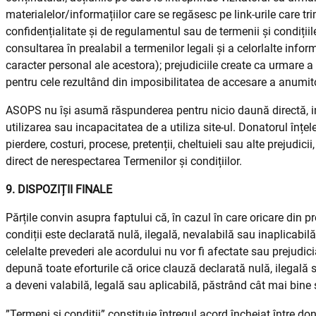
materialelor/informațiilor care se regăsesc pe link-urile care trimi
confidențialitate și de regulamentul sau de termenii și condiți
consultarea în prealabil a termenilor legali și a celorlalte inform
caracter personal ale acestora); prejudiciile create ca urmare a 
pentru cele rezultând din imposibilitatea de accesare a anumitor
ASOPS nu își asumă răspunderea pentru nicio daună directă, ind
utilizarea sau incapacitatea de a utiliza site-ul. Donatorul în
pierdere, costuri, procese, pretenții, cheltuieli sau alte prejudic
direct de nerespectarea Termenilor și condițiilor.
9. DISPOZIȚII FINALE
Părțile convin asupra faptului că, în cazul în care oricare din 
condiții este declarată nulă, ilegală, nevalabilă sau inaplicabi
celelalte prevederi ale acordului nu vor fi afectate sau prejudic
depună toate eforturile că orice clauză declarată nulă, ilegală 
a deveni valabilă, legală sau aplicabilă, păstrând cât mai bine 
”Termeni și condiții” constituie întregul acord încheiat între do