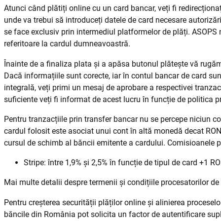
Atunci când plătiți online cu un card bancar, veți fi redirecționa
unde va trebui să introduceți datele de card necesare autorizări
se face exclusiv prin intermediul platformelor de plăți. ASOPS n
referitoare la cardul dumneavoastră.
Înainte de a finaliza plata și a apăsa butonul plătește vă rugăm 
Dacă informațiile sunt corecte, iar în contul bancar de card sun
integrală, veți primi un mesaj de aprobare a respectivei tranzacț
suficiente veți fi informat de acest lucru în funcție de politica p
Pentru tranzacțiile prin transfer bancar nu se percepe niciun c
cardul folosit este asociat unui cont în altă monedă decat RON, 
cursul de schimb al băncii emitente a cardului. Comisioanele pr
Stripe: între 1,9% și 2,5% în funcție de tipul de card +1 R
Mai multe detalii despre termenii și condițiile procesatorilor de 
Pentru creșterea securității plăților online și alinierea procesel
băncile din România pot solicita un factor de autentificare sup