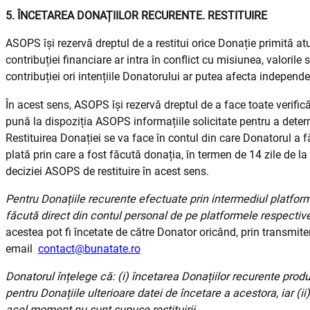
5. ÎNCETAREA DONAȚIILOR RECURENTE. RESTITUIRE
ASOPS își rezervă dreptul de a restitui orice Donație primită 
contribuției financiare ar intra în conflict cu misiunea, valorile
contribuției ori intențiile Donatorului ar putea afecta indepe
În acest sens, ASOPS își rezervă dreptul de a face toate verific
pună la dispoziția ASOPS informațiile solicitate pentru a deter
Restituirea Donației se va face în contul din care Donatorul a f
plată prin care a fost făcută donația, în termen de 14 zile de 
deciziei ASOPS de restituire în acest sens.
Pentru Donațiile recurente efectuate prin intermediul platform
făcută direct din contul personal de pe platformele respectiv
acestea pot fi încetate de către Donator oricând, prin transmiter
email
contact@bunatate.ro
Donatorul înțelege că: (i) încetarea Donațiilor recurente produ
pentru Donațiile ulterioare datei de încetare a acestora, iar (i
acel moment nu sunt supuse restituirii.