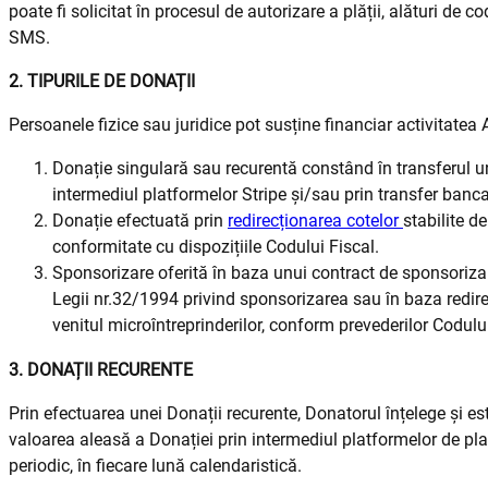
poate fi solicitat în procesul de autorizare a plății, alături de c
SMS.
2. TIPURILE DE DONAȚII
Persoanele fizice sau juridice pot susține financiar activitate
Donație singulară sau recurentă constând în transferul 
intermediul platformelor Stripe și/sau prin transfer banc
Donație efectuată prin
redirecționarea cotelor
stabilite de
conformitate cu dispozițiile Codului Fiscal.
Sponsorizare oferită în baza unui contract de sponsorizar
Legii nr.32/1994 privind sponsorizarea sau în baza redirec
venitul microîntreprinderilor, conform prevederilor Codului
3. DONAȚII RECURENTE
Prin efectuarea unei Donații recurente, Donatorul înțelege și 
valoarea aleasă a Donației prin intermediul platformelor de pl
periodic, în fiecare lună calendaristică.