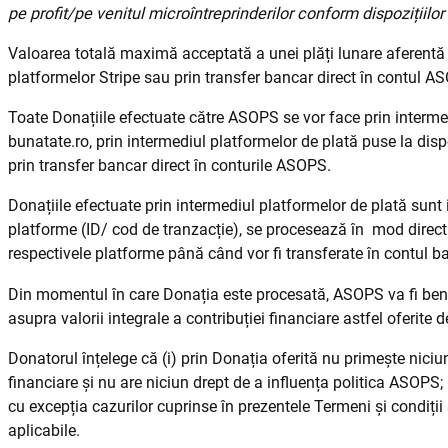
pe profit/pe venitul microîntreprinderilor conform dispozițiilor
Valoarea totală maximă acceptată a unei plăți lunare aferentă u
platformelor Stripe sau prin transfer bancar direct în contul 
Toate Donațiile efectuate către ASOPS se vor face prin interme
bunatate.ro, prin intermediul platformelor de plată puse la dis
prin transfer bancar direct în conturile ASOPS.
Donațiile efectuate prin intermediul platformelor de plată sunt
platforme (ID/ cod de tranzacție), se procesează în mod direct d
respectivele platforme până când vor fi transferate în contul 
Din momentul în care Donația este procesată, ASOPS va fi benef
asupra valorii integrale a contribuției financiare astfel oferite 
Donatorul înțelege că (i) prin Donația oferită nu primește niciu
financiare și nu are niciun drept de a influența politica ASOPS; (
cu excepția cazurilor cuprinse în prezentele Termeni și condiții ș
aplicabile.