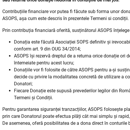
Contribuțiile financiare vor putea fi făcute sub forma unor dona
ASOPS, așa cum este descris în prezentele Termeni si condiții.
Prin contribuția financiară oferită, susținătorul ASOPS înțelege
Donația este făcută Asociației SOPS definitiv și irevocabil
conform art. 9 din OUG 34/2014;
ASOPS își rezervă dreptul de a returna orice donație ori d
întemeiate pentru acest lucru;
Donațiile vor fi folosite de către ASOPS pentru a-și susține
decide cu privire la modalitatea concretă de utilizare a con
Donatori;
Fiecare Donație este supusă prevederilor legilor din Român
Termeni și Condiții.
Pentru garantarea siguranței tranzacțiilor, ASOPS folosește pl
prin care Donatorul poate efectua plăți cât mai simplu și rapid, 
De asemenea, oferă posibilitatea de a dona direct în conturile 