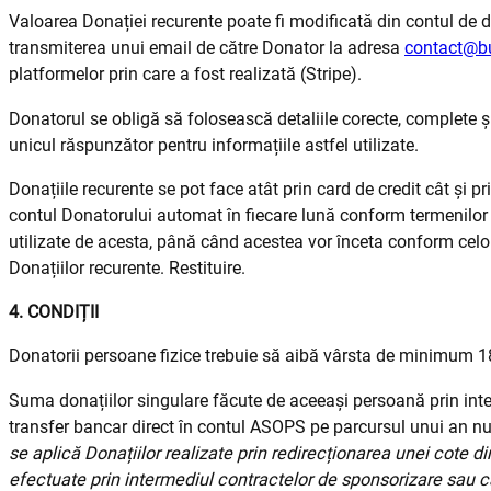
Valoarea Donației recurente poate fi modificată din contul de 
transmiterea unui email de către Donator la adresa
contact@bu
platformelor prin care a fost realizată (Stripe).
Donatorul se obligă să folosească detaliile corecte, complete și
unicul răspunzător pentru informațiile astfel utilizate.
Donațiile recurente se pot face atât prin card de credit cât și pri
contul Donatorului automat în fiecare lună conform termenilor ș
utilizate de acesta, până când acestea vor înceta conform celo
Donațiilor recurente. Restituire.
4. CONDIȚII
Donatorii persoane fizice trebuie să aibă vârsta de minimum 18 
Suma donațiilor singulare făcute de aceeași persoană prin inte
transfer bancar direct în contul ASOPS pe parcursul unui an n
se aplică Donațiilor realizate prin redirecționarea unei cote di
efectuate prin intermediul contractelor de sponsorizare sau ca