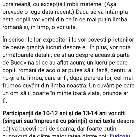
ucraineană, c
u excepția limbii materne. (Așa
prevede o lege dată recent.) Dacă se va întâmpla
asta, copiii vor vorbi din ce în ce mai puțin limba
română și, în timp, o vor uita.
În scrisorile lor, expeditorii le vor povesti prietenilor
de peste graniță lucruri despre ei.
În plus, vor nota
următoarele detalii: ce știau despre această parte
de Bucovină și ce au aflat acum; un lucru pe care
copiii români de acolo ar putea să îl facă, pentru a
nu-și uita limba; care ar fi, după părerea lor, cel mai
frumos cuvânt din limba noastră. Un cuvânt pe care
un om să îl poarte în minte toată viața, oriunde ar
fi.
Participanții de 10-12 ani și de 13-14 ani vor citi
(singuri sau împreună cu părinții) cinci texte
despre
câțiva bucovineni de seamă, dar foarte puțin
cunoscuți de către majoritatea dintre noi:
Eudoxiu