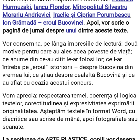
Hurmuzaki
,
Iancu Flondor
,
Mitropolitul Silvestru
Morariu Andrievici
,
Iraclie și Ciprian Porumbescu
,
Ion Grămadă – eroul Bucovinei
.
Apoi, vor scrie o
pagină de jurnal despre
unul
dintre aceste texte.
Vor consemna, pe lângă impresiile de lectură: două
motive pentru care au ales acea poveste de viață;
ce anume din ce-au citit le-ar folosi lor; ce l-ar
întreba pe „eroul” istorisirii – despre Bucovina din
vremea lui; ce știau despre cealaltă Bucovină și ce
au aflat cu ocazia acestui concurs.
Vom aprecia: respectarea temei, coerența și logica
textelor, corectitudinea și expresivitatea exprimării,
originalitatea. Așteptăm textele în format Word, cu
diacritice sau scrise de mână, apoi fotografiate sau
scanate.
La secțiunea de ARTE PLASTICE, copiii vor desena