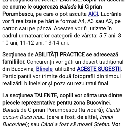
ce anume le sugerează
Balada
lui Ciprian
Porumbescu
, pe care o pot asculta
AICI
.
Lucrările
vor fi realizate pe hârtie format A4, A3 sau A2, pe
carton sau pe pânză. Acestea vor fi jurizate în
cadrul următoarelor categorii de vârstă: 5-7 ani; 8-
10 ani; 11-12 ani, 13-14 ani.
Secțiunea de ABILITĂȚI PRACTICE se adresează
familiilor.
Concurenții vor găti un desert tradițional
din Bucovina,
Blinele
,
utilizând
ACESTE SUGESTII
.
Participanții vor trimite două fotografii din timpul
realizării blinelelor și poza cu rezultatul final.
La secțiunea TALENTE, copiii vor cânta una dintre
piesele reprezentative pentru zona Bucovine
i:
Balada
de Ciprian Porumbescu (la vioară);
Cântă
cucu-n Bucovina…
(care a fost, de altfel,
Imnul
Bucovinei
); sau
Când a fost să moară Ștefan
.
Vor