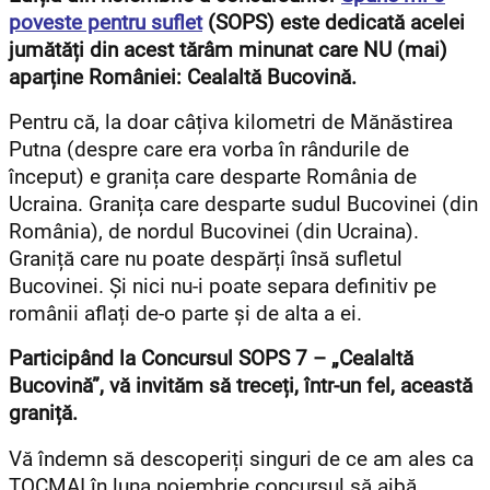
poveste pentru suflet
(SOPS) este dedicată acelei
jumătăți din acest tărâm minunat care NU (mai)
aparține României: Cealaltă Bucovină.
Pentru că, la doar câțiva kilometri de Mănăstirea
Putna (despre care era vorba în rândurile de
început) e granița care desparte România de
Ucraina. Granița care desparte sudul Bucovinei (din
România), de nordul Bucovinei (din Ucraina).
Graniță care nu poate despărți însă sufletul
Bucovinei. Și nici nu-i poate separa definitiv pe
românii aflați de-o parte și de alta a ei.
Participând la Concursul SOPS 7 – „Cealaltă
Bucovină”, vă invităm să treceți, într-un fel, această
graniță.
Vă îndemn să descoperiți singuri de ce am ales ca
TOCMAI în luna noiembrie concursul să aibă