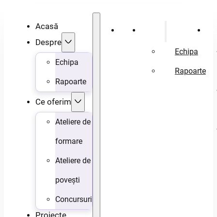
Acasă
Acasă
Despre
Ce 
Despre
Echipa
Echipa
Rapoarte
Rapoarte
Ce oferim
Ateliere de
formare
Ateliere de
povești
Concursuri
Proiecte