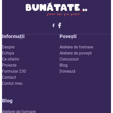
Follow me on X
Follow me on LinkedIn
Follow me on X
Informații
Povești
Despre
Ateliere de formare
Echipa
Ateliere de povești
Ce oferim
Concursuri
Proiecte
Blog
Formular 230
Donează
Contact
Contul meu
Blog
Ateliere de formare