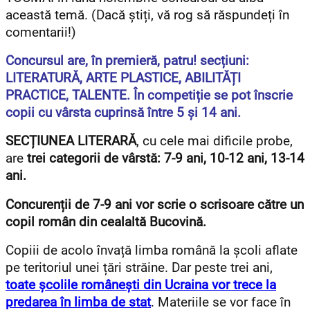
această temă. (Dacă știți, vă rog să răspundeți în
comentarii!)
Concursul are, în premieră, patru! secțiuni:
LITERATURĂ, ARTE PLASTICE, ABILITĂȚI
PRACTICE, TALENTE.
În competiție se pot înscrie
copii cu vârsta cuprinsă între 5 și 14 ani.
SECȚIUNEA LITERARĂ
, cu cele mai dificile probe,
are
trei categorii de vârstă: 7-9 ani, 10-12 ani, 13-14
ani.
Concurenții de 7-9 ani vor scrie o scrisoare către un
copil român din cealaltă Bucovină.
Copiii de acolo învață limba română la școli aflate
pe teritoriul unei țări străine. Dar peste trei ani,
toate școlile românești din Ucraina vor trece la
predarea în limba de stat
. Materiile se vor face în