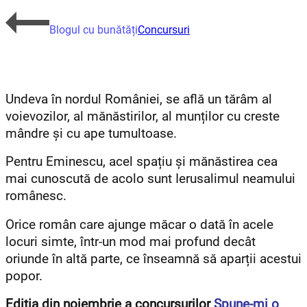
Blogul cu bunătăți
Concursuri
Undeva în nordul României, se află un tărâm al
voievozilor, al mănăstirilor, al munților cu creste
mândre și cu ape tumultoase.
Pentru Eminescu, acel spațiu și mănăstirea cea
mai cunoscută de acolo sunt Ierusalimul neamului
românesc.
Orice român care ajunge măcar o dată în acele
locuri simte, într-un mod mai profund decât
oriunde în altă parte, ce înseamnă să aparții acestui
popor.
Ediția din noiembrie a concursurilor
Spune-mi o