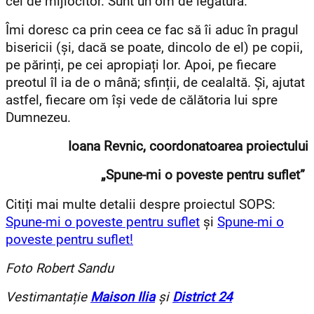
cel de mijlocitor. Sunt un om de legătură.
Îmi doresc ca prin ceea ce fac să îi aduc în pragul
bisericii (și, dacă se poate, dincolo de el) pe copii,
pe părinți, pe cei apropiați lor. Apoi, pe fiecare
preotul îl ia de o mână; sfinții, de cealaltă. Și, ajutat
astfel, fiecare om își vede de călătoria lui spre
Dumnezeu.
Ioana Revnic, coordonatoarea proiectului
„Spune-mi o poveste pentru suflet”
Citiți mai multe detalii despre proiectul SOPS:
Spune-mi o poveste pentru suflet
și
Spune-mi o
poveste pentru suflet!
Foto Robert Sandu
Vestimantație
Maison Ilia
și
District 24