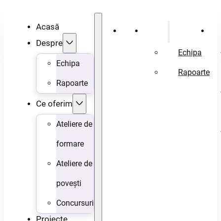
Acasă
Acasă
Despre
Ce 
Despre
Echipa
Echipa
Rapoarte
Rapoarte
Ce oferim
Ateliere de
formare
Ateliere de
povești
Concursuri
Proiecte