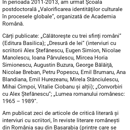
În perioada 2011-2013, am urmat Şcoala
postdoctorală „Valorificarea identităţilor culturale
în procesele globale”, organizată de Academia
Română.
Cărți publicate: „Călătorește cu trei sfinți români”
(Editura Basilica); „Dresură de lei” (interviuri cu
scriitorii Alex Ştefănescu, Eugen Simion, Nicolae
Manolescu, Ioana Pârvulescu, Mircea Horia
Simionescu, Augustin Buzura, George Bălăiţă,
Nicolae Breban, Petru Popescu, Emil Brumaru, Ana
Blandiana, Emil Hurezeanu, Mirela Stănciulescu,
Mihai Cimpoi, Vitalie Ciobanu și alții); „Convorbiri
cu Alex Ștefănescu”; „Lumea romanului românesc:
1965 – 1989”.
Am publicat zeci de articole de critică literară și
interviuri cu scriitori, în reviste literare românești
din România sau din Basarabia (printre care se