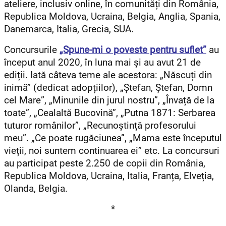
ateliere, inclusiv online, în comunități din România,
Republica Moldova, Ucraina, Belgia, Anglia, Spania,
Danemarca, Italia, Grecia, SUA.
Concursurile
„Spune-mi o poveste pentru suflet”
au
început anul 2020, în luna mai și au avut 21 de
ediții. Iată câteva teme ale acestora: „Născuți din
inimă” (dedicat adopțiilor), „Ștefan, Ștefan, Domn
cel Mare”, „Minunile din jurul nostru”, „Învață de la
toate”, „Cealaltă Bucovină”, „Putna 1871: Serbarea
tuturor românilor”, „Recu­noștință profesorului
meu”. „Ce poate rugăciunea”, „Mama este începutul
vieții, noi suntem continuarea ei” etc. La concursuri
au participat peste 2.250 de copii din România,
Republica Moldova, Ucraina, Italia, Franța, Elveția,
Olanda, Belgia.
*