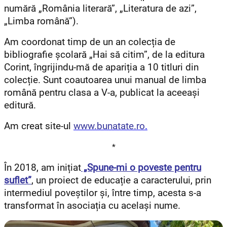
numără „România literară”, „Literatura de azi”,
„Limba română”).
Am coordonat timp de un an colecția de
bibliografie școlară „Hai să citim”, de la editura
Corint, îngrijindu-mă de apariția a 10 titluri din
colecție. Sunt coautoarea unui manual de limba
română pentru clasa a V-a, publicat la aceeași
editură.
Am creat site-ul
www.bunatate.ro
.
*
În 2018, am inițiat
„Spune-mi o poveste pentru
sufl
et”
, un proiect de educație a caracterului, prin
intermediul poveștilor și, între timp, acesta s-a
transformat în asociația cu același nume.