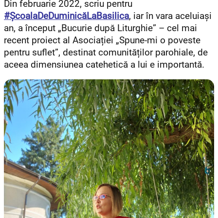
Din februarie 2022, scriu pentru
#ȘcoalaDeDuminicăLaBasilica
, iar în vara aceluiași
an, a început „Bucurie după Liturghie” – cel mai
recent proiect al Asociației „Spune-mi o poveste
pentru suflet”, destinat comunităților parohiale, de
aceea dimensiunea catehetică a lui e importantă.