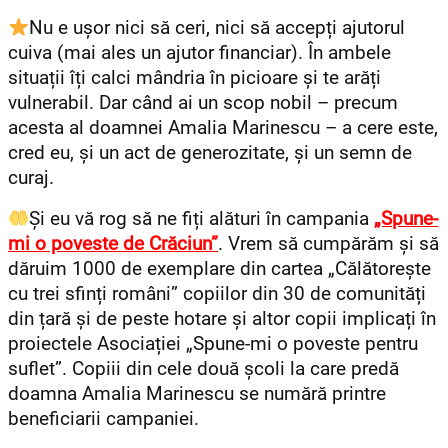
Nu e ușor nici să ceri, nici să accepți ajutorul
cuiva (mai ales un ajutor financiar). În ambele
situații îți calci mândria în picioare și te arăți
vulnerabil. Dar când ai un scop nobil – precum
acesta al doamnei Amalia Marinescu – a cere este,
cred eu, și un act de generozitate, și un semn de
curaj.
Și eu vă rog să ne fiți alături în campania
„Spune-
mi o poveste de Crăciun”
. Vrem să cumpărăm și să
dăruim 1000 de exemplare din cartea „Călătorește
cu trei sfinți români” copiilor din 30 de comunități
din țară și de peste hotare și altor copii implicați în
proiectele Asociației „Spune-mi o poveste pentru
suflet”. Copiii din cele două școli la care predă
doamna Amalia Marinescu se numără printre
beneficiarii campaniei.