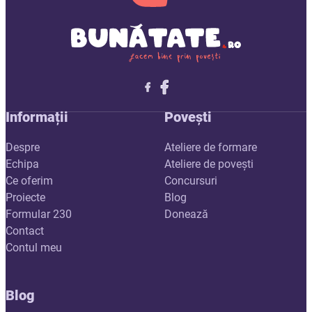
Follow me on X
Follow me on LinkedIn
Follow me on X
Informații
Povești
Despre
Ateliere de formare
Echipa
Ateliere de povești
Ce oferim
Concursuri
Proiecte
Blog
Formular 230
Donează
Contact
Contul meu
Blog