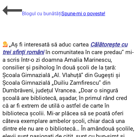
Blogul cu bunătăți
Spune-mi o poveste!
„Aș fi interesată să aduc cartea
Călătorește cu
trei sfinți români
în comunitatea în care predau” mi-
a scris într-o zi doamna Amalia Marinescu,
consilier și psiholog în două școli de la țară:
Școala Gimnazială „Al. Vlahuță” din Gugești și
Școala Gimnazială „Duiliu Zamfirescu” din
Dumbrăveni, județul Vrancea. „Doar o singură
școală are bibliotecă, așadar, în primul rând cred
că ar fi extrem de utilă o astfel de carte în
biblioteca școlii. Mi-ar plăcea să se poată oferi
câteva exemplare ambelor școli, chiar dacă una
dintre ele nu are o bibliotecă… În amândouă școlile,
elevii sunt pasionați de citit, sunt cu bun-simț și