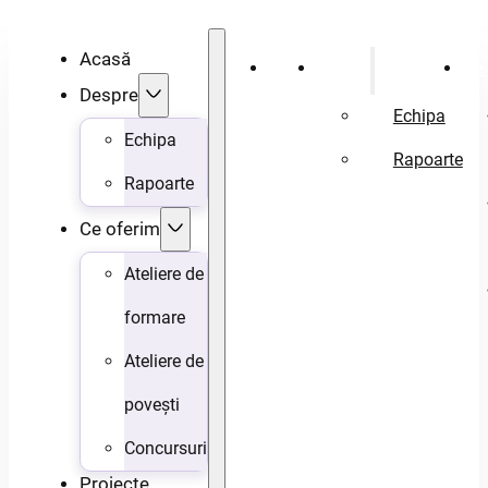
Acasă
Acasă
Despre
Ce 
Despre
Echipa
Echipa
Rapoarte
Rapoarte
Ce oferim
Ateliere de
formare
Ateliere de
povești
Concursuri
Proiecte