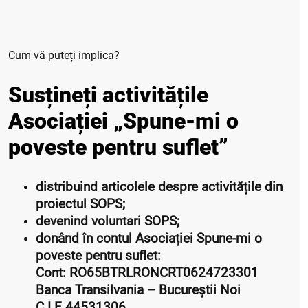
Cum vă puteți implica?
Susțineți activitățile
Asociației „Spune-mi o
poveste pentru suflet”
distribuind articolele despre activitățile din
proiectul SOPS;
devenind voluntari SOPS;
donând în contul Asociației Spune-mi o
poveste pentru suflet:
Cont: RO65BTRLRONCRT0624723301
Banca Transilvania – Bucureștii Noi
C.I.F 44531306