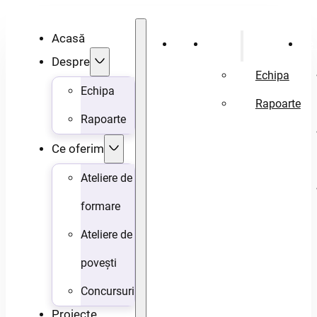
Acasă
Acasă
Despre
Ce 
Despre
Echipa
Echipa
Rapoarte
Rapoarte
Ce oferim
Ateliere de
formare
Ateliere de
povești
Concursuri
Proiecte