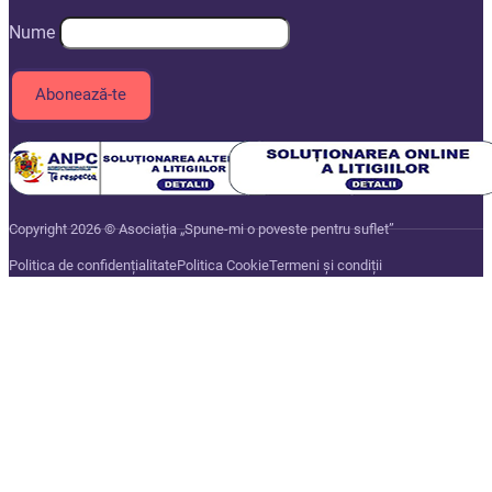
Nume
Copyright 2026 © Asociația „Spune-mi o poveste pentru suflet”
Politica de confidențialitate
Politica Cookie
Termeni și condiții