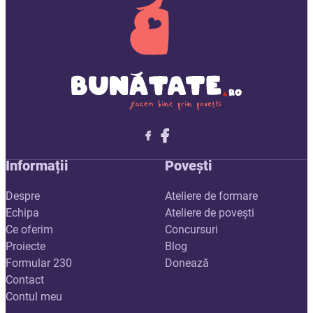
Follow me on X
Follow me on LinkedIn
Follow me on X
Informații
Povești
Despre
Ateliere de formare
Echipa
Ateliere de povești
Ce oferim
Concursuri
Proiecte
Blog
Formular 230
Donează
Contact
Contul meu