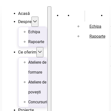
Acasă
Acasă
Despre
Ce 
Despre
Echipa
Echipa
Rapoarte
Rapoarte
Ce oferim
Ateliere de
formare
Ateliere de
povești
Concursuri
Proiecte