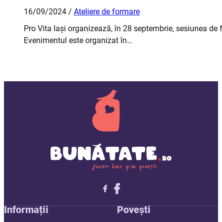
16/09/2024 /
Ateliere de formare
Pro Vita Iași organizează, în 28 septembrie, sesiunea de 
Evenimentul este organizat în…
Follow me on X
Follow me on LinkedIn
Follow me on X
Informații
Povești