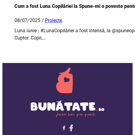
Cum a fost Luna Copilăriei la Spune-mi o poveste pentr
08/07/2025 /
Proiecte
Luna iunie - #LunaCopilăriei a fost intensă, la @spuneopo
Cuptor. Copii,…
Follow me on X
Follow me on LinkedIn
Follow me on X