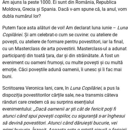
Am ajuns la peste 1000. Ei sunt din România, Republica
Moldova, Grecia și Spania. Dacă v-am spune că, la anul, vom
dubla numărul lor?
Putem face asta alături de voi! Am declarat luna iunie –
Luna
Copilăriei
. Și am celebrat-o cum se cuvine: cu ateliere de
povești, cu ateliere de formare pentru povestitori, iar la final,
cu un Masterclass de arta povestirii. Masterclass-ul a adunat
participanți din toată țara, dar și din străinătate. A fost un
eveniment cu oameni frumoși, cu multe povești și cu multă
emoție. Căci poveștile adună oamenii, îi unesc și îi fac mai
buni.
Scriitoarea Veronica Iani, care, în
Luna Copilăriei
, a pus la
dispoziția povestitorilor cărțile sale, ne-a transmis câteva
rânduri care credem că au surprins esențialul
evenimentului:
„Dacă oamenii ar ști cât de fericit poți fi
atunci când spui povești copiilor, cu siguranță s-ar înghesui
să devină povestitori. Atunci când dăruiești bucurie, vei
primi bucurie. Înzecit. Aceasta este o rețetă sigură a fericirii.