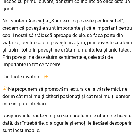
începe cu primul cuvânt, dar știm că înainte de orice este un
gând.
Noi suntem Asociația „Spune-mi o poveste pentru suflet”,
credem că poveștile sunt importante și că e important pentru
copiii noștri să trăiască aproape de ele, să facă parte din
viața lor, pentru că din povești învățăm, prin povești călătorim
și iubim, tot prin povești ne arătam umanitatea și unicitatea.
Prin povești ne dezvăluim sentimentele, cele atât de
importante în tot ce facem!
Din toate învățăm.
Ne propunem să promovăm lectura de la vârste mici, ne
dorim cât mai mulți cititori pasionați și cât mai mulți oameni
care își pun întrebări.
Răspunsurile poate vin greu sau poate nu le aflăm de fiecare
dată, dar întrebările, dialogurile și emoțiile fiecărei descoperiri
sunt inestimabile.