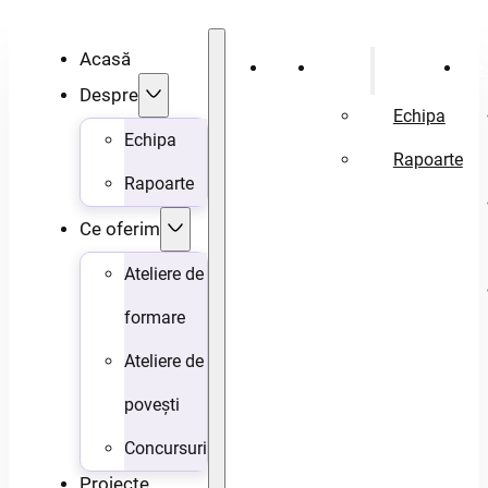
Acasă
Acasă
Despre
Ce 
Despre
Echipa
Echipa
Rapoarte
Rapoarte
Ce oferim
Ateliere de
formare
Ateliere de
povești
Concursuri
Proiecte