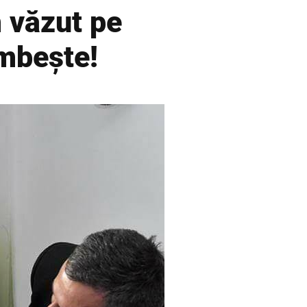
m văzut pe
mbește!