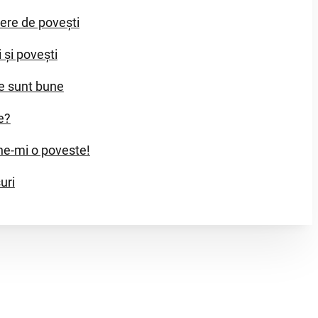
iere de povești
i și povești
e sunt bune
e?
e-mi o poveste!
uri