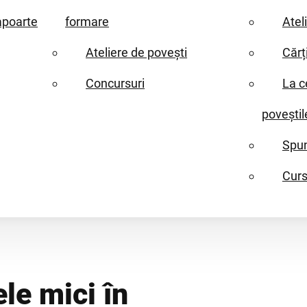
apoarte
formare
Atel
Ateliere de povești
Cărț
Concursuri
La c
poveștil
Spun
Curs
le mici în