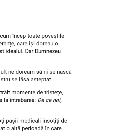
 cum încep toate poveștile
eranțe, care își doreau o
fost idealul. Dar Dumnezeu
mult ne doream să ni se nască
ostru se lăsa așteptat.
trăit momente de tristețe,
 la întrebarea:
De ce noi,
i pașii medicali însoțiți de
mat o altă perioadă în care