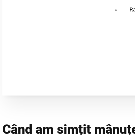
R
Când am simțit mânuțe