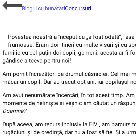
Blogul cu bunătăți
Concursuri
Povestea noastră a început cu „a fost odată”, așa
frumoase.
Eram doi tineri cu multe visuri și cu sp
familie cu cel puțin doi copii, gemeni: acesta ar fi 
gândise altceva pentru noi!
Am pornit încrezători pe drumul căsniciei. Cel mai 
măcar un copil. Dar au trecut opt ani, iar copilașul n
Am avut nenumărate încercări, în tot acest timp. Am 
momente de neliniște și veșnic am căutat un răspuns
Doamne?
După aceea, am recurs inclusiv la FIV , am parcurs toț
rugăciuni și de credință, dar nu a fost să fie. Și a ur