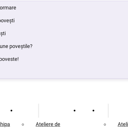
 formare
povești
ști
bune poveștile?
poveste!
Ce oferim
Proiecte
Blog
hipa
Ateliere de
Atel