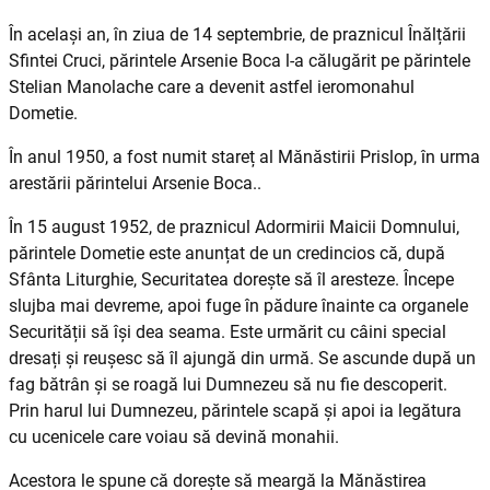
În același an, în ziua de 14 septembrie, de praznicul Înălțării
Sfintei Cruci, părintele Arsenie Boca l-a călugărit pe părintele
Stelian Manolache care a devenit astfel ieromonahul
Dometie.
În anul 1950, a fost numit stareț al Mănăstirii Pris­lop, în urma
arestării părintelui Arsenie Boca..
În 15 august 1952, de praznicul Adormirii Maicii Domnului,
părintele Dometie este anunțat de un credincios că, după
Sfânta Liturghie, Securitatea dorește să îl aresteze. Începe
slujba mai devreme, apoi fuge în pădure înainte ca organele
Securității să își dea seama. Este urmărit cu câini special
dresați și reușesc să îl ajungă din urmă. Se ascunde după un
fag bătrân și se roagă lui Dumnezeu să nu fie descoperit.
Prin harul lui Dumnezeu, părintele scapă și apoi ia legătura
cu ucenicele care voiau să devină monahii.
Acestora le spune că dorește să meargă la Mănăstirea