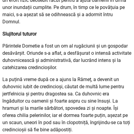
un efort fizic deosebit făcut pentru a ajuta oamenii în urma
unor inundații cumplite. Pe drum, în timp ce le povățuia pe
maici, s-a așezat să se odihnească și a adormit întru
Domnul.
Slujitorul tuturor
Părintele Dometie a fost un om al rugăciunii și un gospodar
desă­vârșit. Oriunde s-a aflat, a desfă­șu­rat o intensă activitate
duhovnicească și administrativă, dar lucrând intens și la
catehizarea credincio­șilor.
La puțină vreme după ce a ajuns la Râmeț, a devenit un
duhovnic iubit de credincioși, căutat de multă lume pentru
jertfelnicia și pentru dragostea sa. Ca duhovnic era
îngăduitor cu oamenii și foarte aspru cu sine însuși. La
hramuri și la marile sărbători, spovedea zi și noapte. Își
oferea chilia pelerinilor, iar el dormea foarte puțin, așezat pe
un scaun, uneori în pod sau în clopotniță, îngrijindu-se ca toți
credincioșii să fie bine adăpostiți.