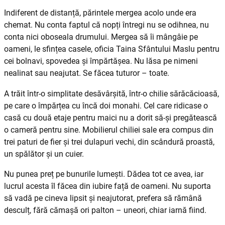
Indiferent de distanță, părintele mergea acolo unde era
chemat. Nu conta faptul că nopți întregi nu se odihnea, nu
conta nici oboseala drumului. Mergea să îi mângâie pe
oameni, le sfințea casele, oficia Taina Sfântului Maslu pentru
cei bolnavi, spovedea și împărtășea. Nu lăsa pe nimeni
nealinat sau neajutat. Se făcea tuturor – toate.
A trăit într-o simplitate desă­vâr­șită, într-o chilie sărăcăcioasă,
pe care o împărțea cu încă doi monahi. Cel care ridicase o
casă cu două etaje pentru maici nu a dorit să-și pregătească
o cameră pentru sine. Mobilierul chiliei sale era compus din
trei paturi de fier și trei dulapuri vechi, din scândură proastă,
un spălător și un cuier.
Nu punea preț pe bunurile lumești. Dădea tot ce avea, iar
lucrul acesta îl făcea din iubire față de oameni. Nu suporta
să vadă pe cineva lipsit și neajutorat, prefera să rămână
desculț, fără cămașă ori palton – uneori, chiar iarnă fiind.