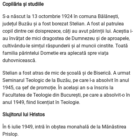
Copilăria și studiile
S-a născut la 13 octombrie 1924 în comuna Bălăneşti,
județul Buzău și a fost borezat Stelian. A fost al patrulea
copil dintre cei doisprezece, câți au avut părinții lui. Aceștia i-
au învățat de mici dragostea de Dumnezeu și de aproapele,
cultivându-le simțul răspunderii și al muncii cinstite. Toată
familia părintelui Dometie era aplecată spre viața
duhovnicească.
Stelian a fost atras de mic de școală și de Biserică. A urmat
Seminarul Teologic de la Buzău, pe care l-a absolvit în anul
1945, ca șef de promoție. În același an s-a înscris la
Facultatea de Teologie din București, pe care a absolvit-o în
anul 1949, fiind licențiat în Teologie.
Slujitorul lui Hristos
În 6 iulie 1949, intră în obștea monahală de la Mănăstirea
Prislop.