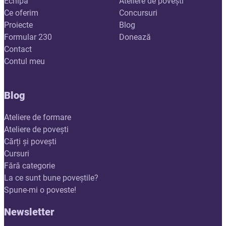
Echipa
Ateliere de povești
Ce oferim
Concursuri
Proiecte
Blog
Formular 230
Donează
Contact
Contul meu
Blog
Ateliere de formare
Ateliere de povești
Cărți și povești
Cursuri
Fără categorie
La ce sunt bune poveștile?
Spune-mi o poveste!
Newsletter