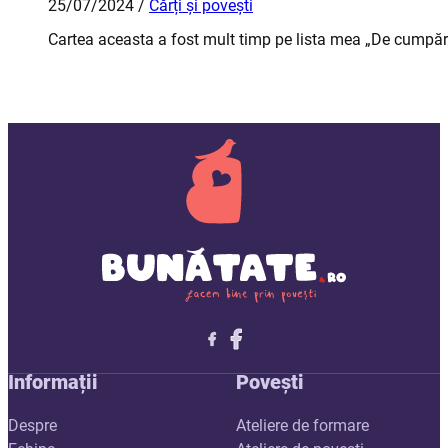
25/07/2024 /
Cărți și povești
Cartea aceasta a fost mult timp pe lista mea „De cumpăra
Follow me on X
Follow me on LinkedIn
Follow me on X
Informații
Povești
Despre
Ateliere de formare