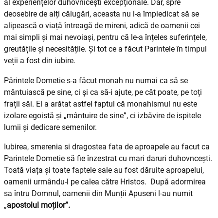
al experiențelor duhovnicești excepționale. Dar, spre
deosebire de alți călugări, aceasta nu l-a împiedicat să se
alipească o viață întreagă de mireni, adică de oamenii cei
mai simpli și mai ne­vo­iași, pentru că le-a înțeles suferințele,
greutățile și necesitățile. Și tot ce a făcut Parintele în timpul
veții a fost din iubire.
Părintele Dometie s-a făcut monah nu numai ca să se
mântuiască pe sine, ci și ca să-i ajute, pe cât poate, pe toți
frații săi. El a arătat astfel faptul că monahismul nu este
izolare egoistă și „mântuire de sine”, ci izbăvire de ispitele
lumii și dedicare semenilor.
Iubirea, smerenia si dragostea fata de aproapele au facut ca
Parintele Dometie să fie înzestrat cu mari daruri duhovncești.
Toată viața și toate faptele sale au fost dăruite aproapelui,
oamenii urmându-l pe calea către Hristos. După adormirea
sa întru Domnul, oamenii din Munții Apuseni l-au numit
„
apostolul moților”.