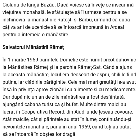
Ciolanu de lângă Buzău. Dacă voiesc să învețe ce înseamnă
viețuirea monahală, le sfătuiește să îl urmeze pentru a se
închinovia la mănăstirile Rătești și Barbu, urmând ca după
câțiva ani de ucenicie să se întoarcă împreună în Ardeal
pentru a întemeia o mănăstire.
Salvatorul Mănăstirii Râmeț
În 1 martie 1959 părintele Dometie este numit preot duhovnic
la Mănăstirea Râmeț și la parohia Râmeț-Sat. Când a ajuns
la aceasta mănăstire, locul era deosebit de aspru, chiliile fiind
puține, iar clădirile părăginite. Cele mai mari greutăți le-a avut
însă în privința aprovizionării cu alimente și cu medicamente.
Dar după niciun an de zile mănăstirea a fost desființată,
ajungând cabană turistică și bufet. Multe dintre maici au
lucrat în Cooperativa Record, din Aiud, unde țeseau covoare.
Atât maicile, cât și părintele au stat în lume, continuându-și
nevoințele monahale, până în anul 1969, când toți au putut
să se întoarcă în obștea lor dragă.