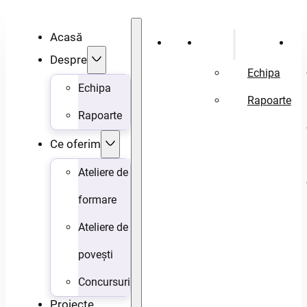
Acasă
Acasă
Despre
Ce 
Despre
Echipa
Echipa
Rapoarte
Rapoarte
Ce oferim
Ateliere de
formare
Ateliere de
povești
Concursuri
Proiecte