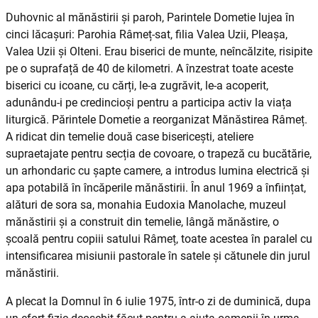
Duhovnic al mănăstirii şi paroh, Parintele Dometie lujea în
cinci lăcaşuri: Parohia Râmeț-sat, filia Valea Uzii, Pleașa,
Valea Uzii și Olteni. Erau biserici de munte, neîncălzite, risipite
pe o suprafață de 40 de kilometri. A înzestrat toate aceste
biserici cu icoane, cu cărți, le-a zugrăvit, le-a acoperit,
adunându-i pe credin­cioși pentru a participa activ la viața
liturgică. Părintele Dometie a reorganizat Mănăstirea Râmeț.
A ridicat din temelie două case bise­ricești, ateliere
supraetajate pentru secția de covoare, o trapeză cu bucătărie,
un arhondaric cu șapte camere, a in­tro­dus lumina electrică și
apa potabilă în încăperile mănăstirii. În anul 1969 a înființat,
alături de sora sa, monahia Eudoxia Manolache, muzeul
mănăstirii și a cons­truit din temelie, lângă mănăstire, o
școală pentru copiii satului Râmeț, toate acestea în paralel cu
intensificarea misiunii pastorale în satele și cătunele din jurul
mănăstirii.
A plecat la Domnul în 6 iulie 1975, într-o zi de duminică, dupa