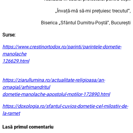
„Învață-mă să-mi prețuiesc trecutul”,
Biserica „Sfântul Dumitru-Poștă”, București
Surse:
https://www.crestinortodox.ro/parinti/parintele-dometie-
manolache
126629.html
https://ziarullumina.ro/actualitate-religioasa/an-
omagial/arhimandritul
dometie-manolache-apostolul-motilor-172890.html
https://doxologia.ro/sfantul-cuvios-dometie-cel-milostiv-de-
la-ramet
Lasă primul comentariu