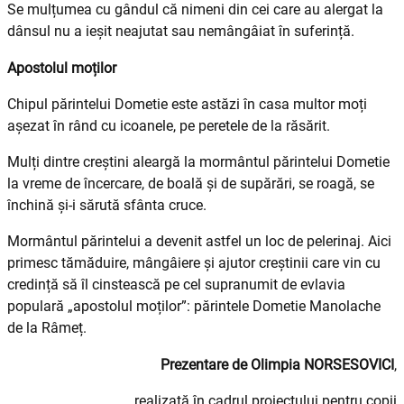
Se mulțumea cu gândul că nimeni din cei care au alergat la
dânsul nu a ieșit neajutat sau nemângâiat în suferință.
Apostolul moților
Chipul părintelui Dometie este astăzi în casa multor moți
așezat în rând cu icoanele, pe peretele de la răsărit.
Mulți dintre creștini aleargă la mormântul părintelui Dometie
la vreme de încercare, de boală și de supărări, se roagă, se
închină și-i sărută sfânta cruce.
Mormântul părintelui a devenit astfel un loc de pelerinaj. Aici
primesc tămăduire, mângâiere și ajutor creștinii care vin cu
credință să îl cinstească pe cel supranumit de evlavia
populară „apostolul moților”: părintele Dometie Manolache
de la Râmeț.
Prezentare de Olimpia NORSESOVICI
,
realizată în cadrul proiectului pentru copii