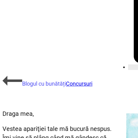
Blogul cu bunătăți
Concursuri
Draga mea,
Vestea apariţiei tale mă bucură nespus.
Îmi vine să plâng când mă gândesc că