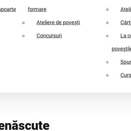
apoarte
formare
Atel
Ateliere de povești
Cărț
Concursuri
La c
poveștil
Spun
Curs
nenăscute