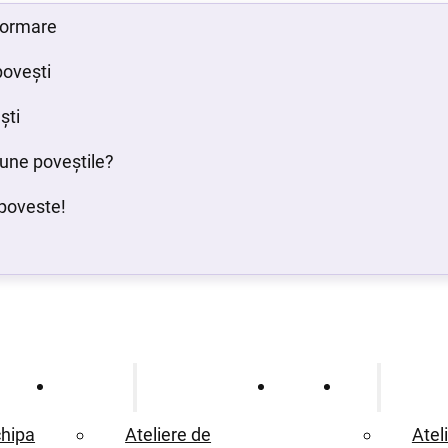
 formare
povești
ști
bune poveștile?
poveste!
Ce oferim
Proiecte
Blog
hipa
Ateliere de
Atel