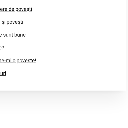
iere de povești
i și povești
e sunt bune
e?
e-mi o poveste!
uri