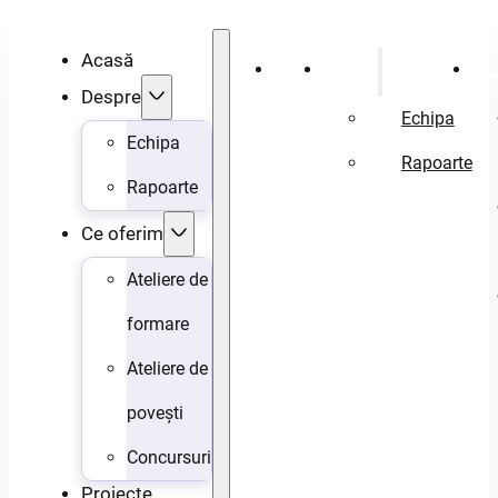
Acasă
Acasă
Despre
Ce 
Despre
Echipa
Echipa
Rapoarte
Rapoarte
Ce oferim
Ateliere de
formare
Ateliere de
povești
Concursuri
Proiecte