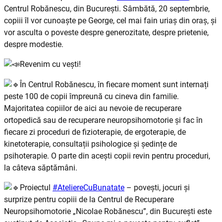
Centrul Robănescu, din București. Sâmbătă, 20 septembrie,
copiii îl vor cunoaște pe George, cel mai fain uriaș din o
raș, și
vor asculta o poveste despre generozitate, despre prietenie,
despre modestie.
Revenim cu vești!
În Centrul Robănescu, în fiecare moment sunt internați
peste 100 de copii împreună cu cineva din familie.
Majoritatea copiilor de aici au nevoie de recuperare
ortopedică sau de recuperare neuropsihomotorie și fac în
fiecare zi proceduri de fizioterapie, de ergoterapie, de
kinetoterapie, consultații psihologice și ședințe de
psihoterapie. O parte din acești copii revin pentru proceduri,
la câteva săptămâni.
Proiectul
#AteliereCuBunatate
– povești, jocuri și
surprize pentru copiii de la Centrul de Recuperare
Neuropsihomotorie „Nicolae Robănescu”, din București este