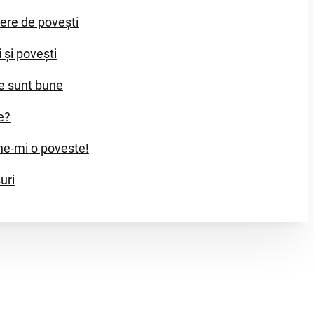
iere de povești
i și povești
e sunt bune
e?
e-mi o poveste!
uri