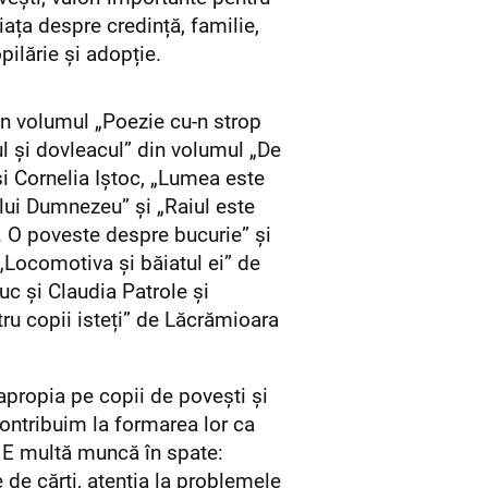
iața despre credință, familie,
pilărie și adopție.
din volumul „Poezie cu-n strop
l și dovleacul” din volumul „De
i Cornelia Iștoc, „Lumea este
 lui Dumnezeu” și „Raiul este
. O poveste despre bucurie” și
„Locomotiva și băiatul ei” de
uc și Claudia Patrole și
tru copii isteți” de Lăcrămioara
 apropia pe copii de povești și
ontribuim la formarea lor ca
i. E multă muncă în spate:
te de cărți, atenția la problemele