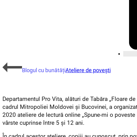
Blogul cu bunătăți
Ateliere de povești
Departamentul Pro Vita, alături de Tabăra „Floare de 
cadrul Mitropoliei Moldovei și Bucovinei, a organiza
2020 ateliere de lectură online „Spune-mi o poveste 
vârste cuprinse între 5 și 12 ani.
În cadrul acestor ateliere, copiii au cunoscut, prin po