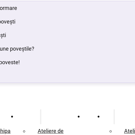
 formare
povești
ști
bune poveștile?
poveste!
Ce oferim
Proiecte
Blog
hipa
Ateliere de
Atel