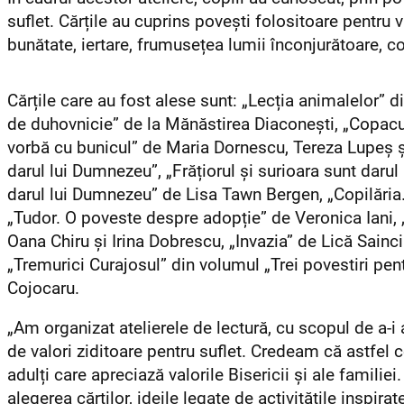
suflet. Cărțile au cuprins povești folositoare pentru v
bunătate, iertare, frumusețea lumii înconjurătoare, co
Cărțile care au fost alese sunt: „Lecția animalelor” 
de duhovnicie” de la Mănăstirea Diaconești, „Copacu
vorbă cu bunicul” de Maria Dornescu, Tereza Lupeș ș
darul lui Dumnezeu”, „Frățiorul și surioara sunt darul
darul lui Dumnezeu” de Lisa Tawn Bergen, „Copilăria
„Tudor. O poveste despre adopție” de Veronica Iani, 
Oana Chiru și Irina Dobrescu, „Invazia” de Lică Sainci
„Tremurici Curajosul” din volumul „Trei povestiri pen
Cojocaru.
„Am organizat atelierele de lectură, cu scopul de a-i
de valori ziditoare pentru suflet.
Credeam că astfel c
adulți care apreciază valorile Bisericii și ale familie
alegerea cărților, ideile legate de activitățile inspira