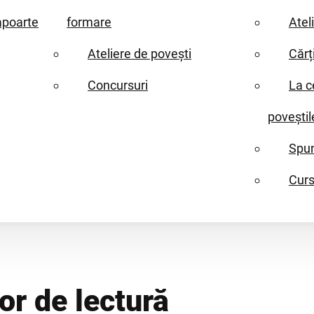
apoarte
formare
Atel
Ateliere de povești
Cărț
Concursuri
La c
poveștil
Spun
Curs
or de lectură