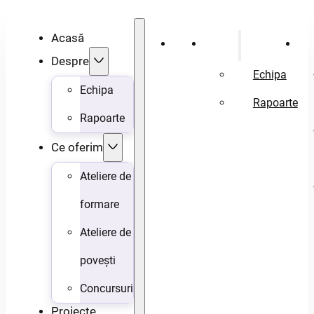
Acasă
Acasă
Despre
Ce 
Despre
Echipa
Echipa
Rapoarte
Rapoarte
Ce oferim
Ateliere de
formare
Ateliere de
povești
Concursuri
Proiecte