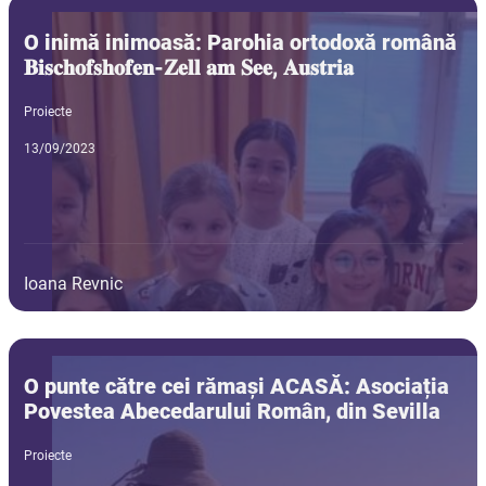
O inimă inimoasă: Parohia ortodoxă română
𝐁𝐢𝐬𝐜𝐡𝐨𝐟𝐬𝐡𝐨𝐟𝐞𝐧-𝐙𝐞𝐥𝐥 𝐚𝐦 𝐒𝐞𝐞, 𝐀𝐮𝐬𝐭𝐫𝐢𝐚
Proiecte
13/09/2023
Ioana Revnic
O punte către cei rămași ACASĂ: Asociația
Povestea Abecedarului Român, din Sevilla
Proiecte