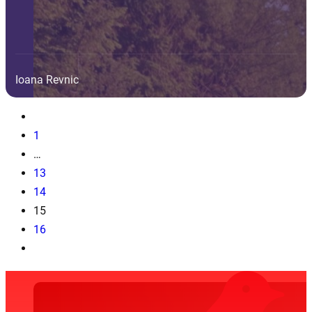
Ioana Revnic
1
…
13
14
15
16