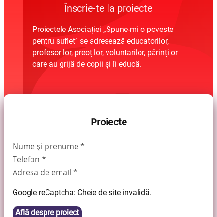
Înscrie-te la proiecte
Proiectele Asociației „Spune-mi o poveste
pentru suflet” se adresează educatorilor,
profesorilor, preoților, voluntarilor, părinților
care au grijă de copii și îi educă.
Proiecte
Google reCaptcha: Cheie de site invalidă.
Află despre proiect