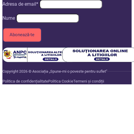
Adresa de email*
Nume
Copyright 2026 © Asociația „Spune-mi o poveste pentru suflet”
Politica de confidențialitate
Politica Cookie
Termeni și condiții