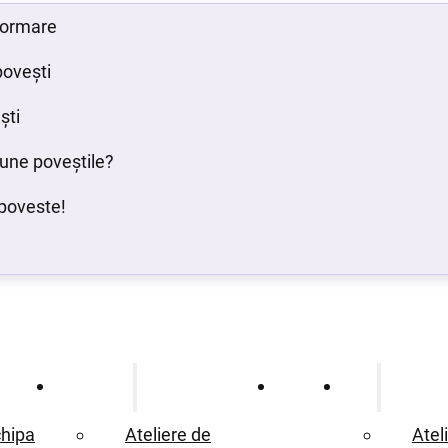
 formare
povești
ști
bune poveștile?
poveste!
Ce oferim
Proiecte
Blog
hipa
Ateliere de
Atel