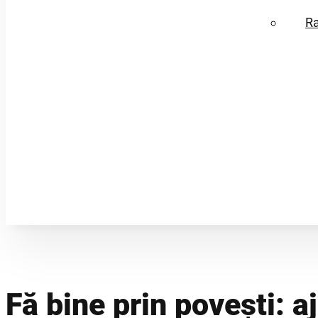
R
Fă bine prin povești: aj