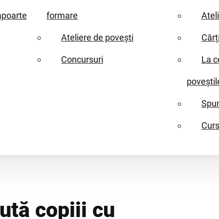
apoarte
formare
Atel
Ateliere de povești
Cărț
Concursuri
La c
poveștil
Spun
Curs
ută copiii cu