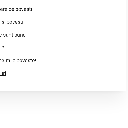
iere de povești
i și povești
e sunt bune
e?
e-mi o poveste!
uri