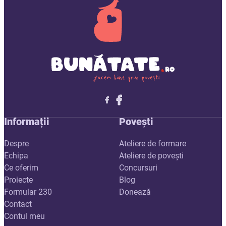
Follow me on X
Follow me on LinkedIn
Follow me on X
Informații
Povești
Despre
Ateliere de formare
Echipa
Ateliere de povești
Ce oferim
Concursuri
Proiecte
Blog
Formular 230
Donează
Contact
Contul meu