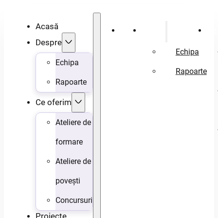
Acasă
Acasă
Despre
Ce 
Despre
Echipa
Echipa
Rapoarte
Rapoarte
Ce oferim
Ateliere de
formare
Ateliere de
povești
Concursuri
Proiecte