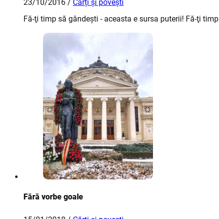
23/10/2016 /
Cărți și povești
Fă-ţi timp să gândeşti - aceasta e sursa puterii! Fă-ţi timp 
Fără vorbe goale