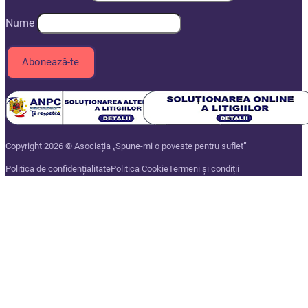
Nume
Copyright 2026 © Asociația „Spune-mi o poveste pentru suflet”
Politica de confidențialitate
Politica Cookie
Termeni și condiții