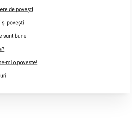
iere de povești
i și povești
e sunt bune
e?
e-mi o poveste!
uri