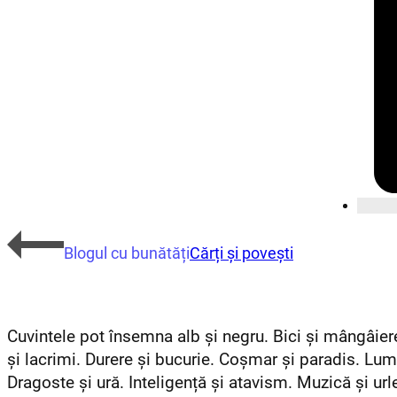
Blogul cu bunătăți
Cărți și povești
Cuvintele pot însemna alb și negru.
Bici și mângâier
și lacrimi.
Durere și bucurie.
Coșmar și paradis.
Lumi
Dragoste și ură. Inteligență și atavism. Muzică și ur