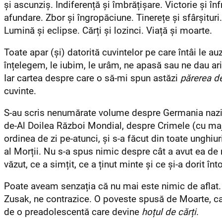
și ascunziș. Indiferență și îmbrățișare. Victorie și în
afundare. Zbor și îngropăciune. Tinerețe și sfârșituri.
Lumină și eclipse. Cărți și lozinci.
Viață și moarte.
Toate apar (și) datorită cuvintelor pe care întâi le au
înțelegem, le iubim, le urâm, ne apasă sau ne dau ar
Iar cartea despre care o să-mi spun astăzi
părerea de
cuvinte.
S-au scris nenumărate volume despre Germania nazist
de-Al Doilea Război Mondial, despre Crimele (cu ma
ordinea de zi pe-atunci, și s-a făcut din toate unghiur
al Morții. Nu s-a spus nimic despre cât a avut ea de 
văzut, ce a simțit, ce a ținut minte și ce și-a dorit 
Poate aveam senzația că nu mai este nimic de aflat. 
Zusak, ne contrazice. O poveste spusă de Moarte, ca
de o preadolescentă care devine
hoțul de cărți
.