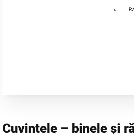
R
Cuvintele – binele și ră