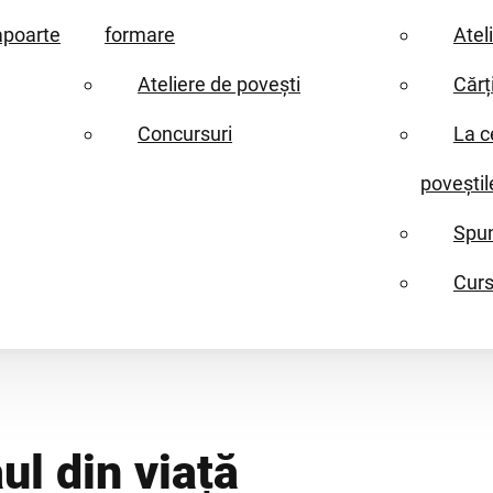
apoarte
formare
Atel
Ateliere de povești
Cărț
Concursuri
La c
poveștil
Spun
Curs
ul din viață