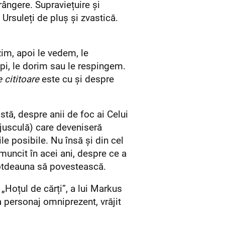
frângere. Supraviețuire și
 Ursuleți de pluș și zvastică.
zim, apoi le vedem, le
ipi, le dorim sau le respingem.
 cititoare
este cu și despre
ă, despre anii de foc ai Celui
jusculă) care deveniseră
ile posibile. Nu însă și din cel
muncit în acei ani, despre ce a
întotdeauna să povestească.
„Hoțul de cărți”, a lui Markus
 personaj omniprezent, vrăjit