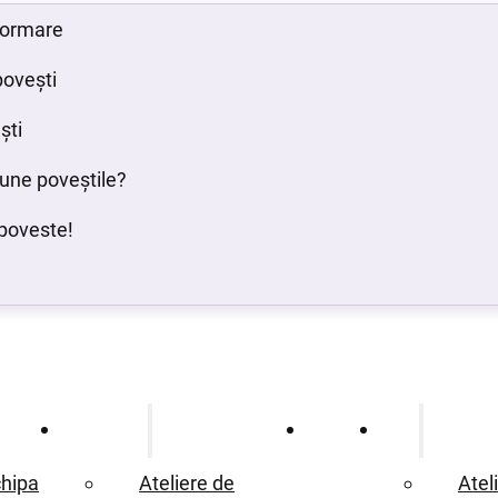
 formare
povești
ști
bune poveștile?
poveste!
Ce oferim
Proiecte
Blog
hipa
Ateliere de
Atel