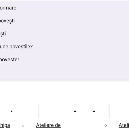
 formare
povești
ști
bune poveștile?
poveste!
Ce oferim
Proiecte
Blog
hipa
Ateliere de
Atel