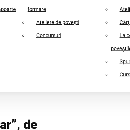
apoarte
formare
Atel
Ateliere de povești
Cărț
Concursuri
La c
poveștil
Spun
Curs
ar”, de