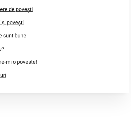
iere de povești
i și povești
e sunt bune
e?
e-mi o poveste!
uri