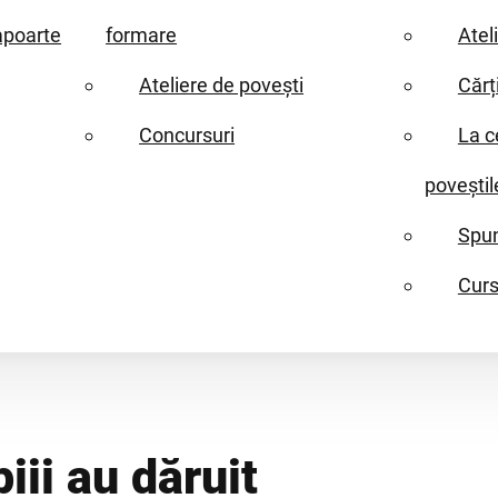
apoarte
formare
Atel
Ateliere de povești
Cărț
Concursuri
La c
poveștil
Spun
Curs
iii au dăruit