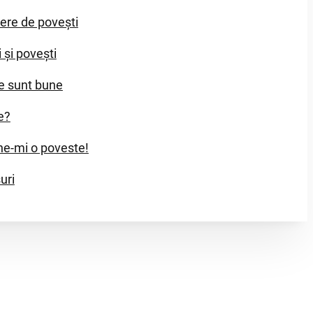
iere de povești
i și povești
e sunt bune
e?
e-mi o poveste!
uri