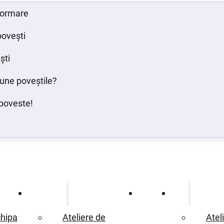
 formare
povești
ști
bune poveștile?
poveste!
Ce oferim
Proiecte
Blog
hipa
Ateliere de
Atel