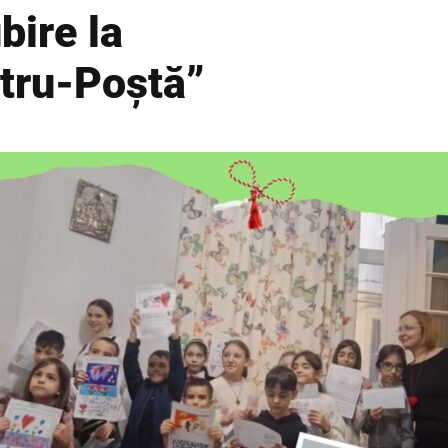
bire la
itru-Poștă”