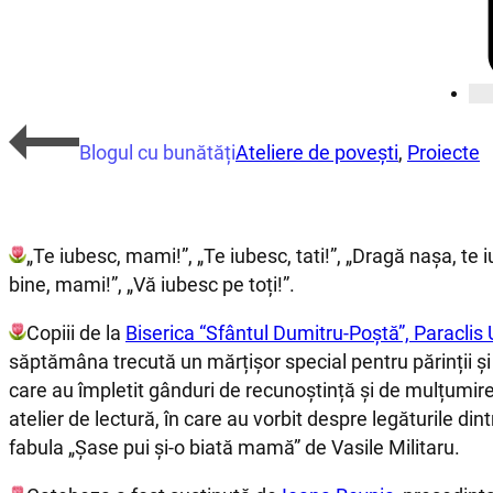
Blogul cu bunătăți
Ateliere de povești
,
Proiecte
„Te iubesc, mami!”, „Te iubesc, tati!”, „Dragă nașa, te
bine, mami!”, „Vă iubesc pe toți!”.
Copiii de la
Biserica “Sfântul Dumitru-Poştă”, Paraclis 
săptămâna trecută un mărțișor special pentru părinții și p
care au împletit gânduri de recunoștință și de mulțumire.
atelier de lectură, în care au vorbit despre legăturile dintr
fabula „Șase pui și-o biată mamă” de Vasile Militaru.