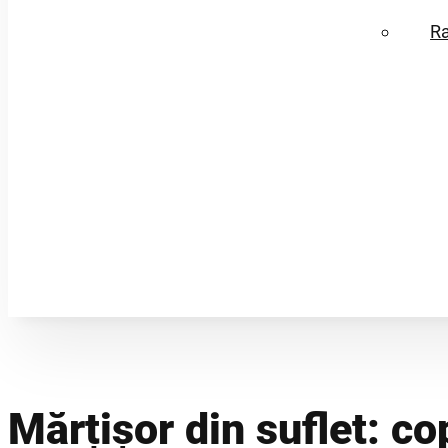
R
Mărțișor din suflet: cop