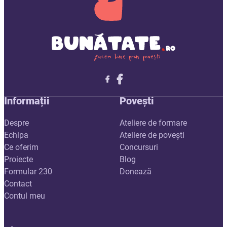
Follow me on X
Follow me on LinkedIn
Follow me on X
Informații
Povești
Despre
Ateliere de formare
Echipa
Ateliere de povești
Ce oferim
Concursuri
Proiecte
Blog
Formular 230
Donează
Contact
Contul meu