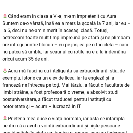
Când eram în clasa a VI-a, m-am împrietenit cu Aura.
Suntem de-o vârstă, însă ea a mers la școală la 7 ani, iar eu –
la 6, deci nu ne-am nimerit în aceeași clasă. Totuși,
petreceam foarte mult timp împreună pe-afară și ne plimbam
ore întregi printre blocuri – eu pe jos, ea pe o tricicletă – căci
nu putea să umble, iar scaunul cu rotile nu era la îndemâna
oricui acum 35 de ani.
Aura mă fascina cu inteligența sa extraordinară: știa, de
exemplu, istorie ca un elev de liceu, iar la engleză și la
franceză ne întrecea pe toți. Mai târziu, a făcut o facultate de
limbi străine, a fost profesoară o vreme, a absolvit studii
postuniversitare, a făcut traduceri pentru instituții cu
notorietate și – acum – lucrează în IT.
Prietena mea duce o viață normală, iar asta se întâmplă
pentru că a avut o voință extraordinară și niște persoane
providențiale în viața sa: bunica și mama, care au îndemnat-