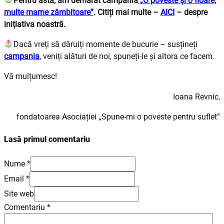
Pentru asta, am demarat campania
„O poveste și o floare,
multe mame zâmbitoare”
. Citiți mai multe –
AICI
– despre
inițiativa noastră.
Dacă vreți să dăruiți momente de bucurie – susțineți
campania
, veniți alături de noi, spuneți-le și altora ce facem.
Vă mulțumesc!
Ioana Revnic,
fondatoarea Asociației „Spune-mi o poveste pentru suflet”
Lasă primul comentariu
Nume *
Email *
Site web
Comentariu
*