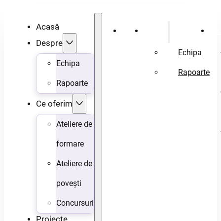
Acasă
Acasă
Despre
Ce 
Despre
Echipa
Echipa
Rapoarte
Rapoarte
Ce oferim
Ateliere de
formare
Ateliere de
povești
Concursuri
Proiecte