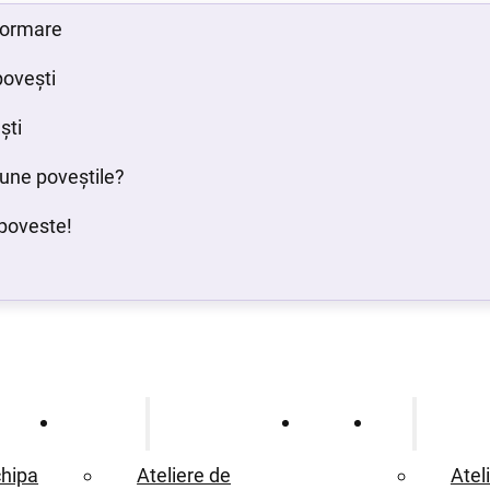
 formare
povești
ști
bune poveștile?
poveste!
Ce oferim
Proiecte
Blog
hipa
Ateliere de
Atel