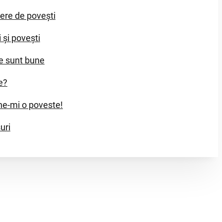
iere de povești
i și povești
e sunt bune
e?
e-mi o poveste!
uri