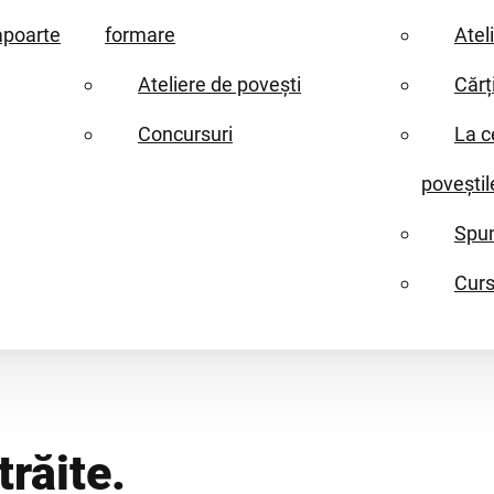
apoarte
formare
Atel
Ateliere de povești
Cărț
Concursuri
La c
poveștil
Spun
Curs
trăite.