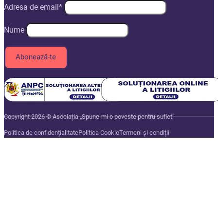
Adresa de email*
Nume
Copyright 2026 © Asociația „Spune-mi o poveste pentru suflet”
Politica de confidențialitate
Politica Cookie
Termeni și condiții