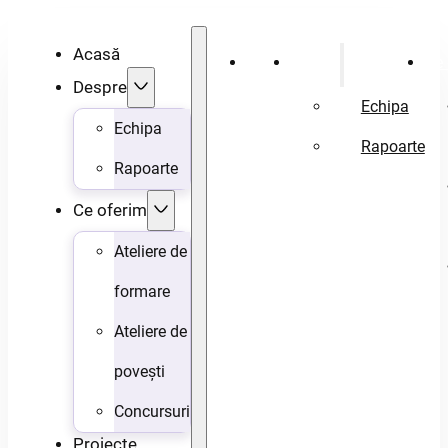
Acasă
Acasă
Despre
Ce 
Despre
Echipa
Echipa
Rapoarte
Rapoarte
Ce oferim
Ateliere de
formare
Ateliere de
povești
Concursuri
Proiecte