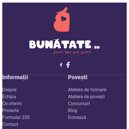
Follow me on X
Follow me on LinkedIn
Follow me on X
Informații
Povești
Despre
Ateliere de formare
Echipa
Ateliere de povești
Ce oferim
Concursuri
Proiecte
Blog
Formular 230
Donează
Contact