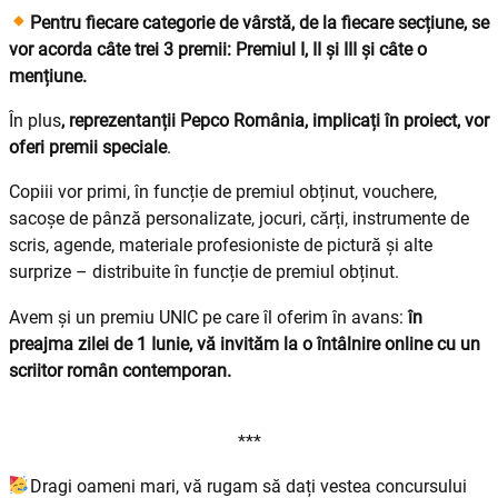
Pentru fiecare categorie de vârstă, de la fiecare secțiune, se
vor acorda câte trei 3 premii:
Premiul I, II și III
și câte o
mențiune.
În plus
, reprezentanții Pepco România, implicați în proiect, vor
oferi premii speciale
.
Copiii vor primi, în funcție de premiul obținut, vouchere,
sacoșe de pânză personalizate, jocuri, cărți, instrumente de
scris, agende, materiale profesioniste de pictură și alte
surprize – distribuite în funcție de premiul obținut.
Avem și un premiu UNIC pe care îl oferim în avans:
în
preajma zilei de 1 Iunie, vă invităm la o întâlnire online cu un
scriitor român contemporan.
***
Dragi oameni mari, vă rugam să dați vestea concursului