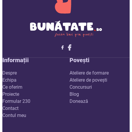
Follow me on X
Follow me on LinkedIn
Follow me on X
Informații
Povești
Despre
Ateliere de formare
Echipa
Ateliere de povești
Ce oferim
Concursuri
Proiecte
Blog
Formular 230
Donează
Contact
Contul meu