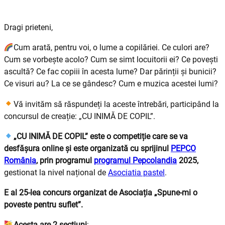
Dragi prieteni,
Cum arată, pentru voi, o lume a copilăriei. Ce culori are?
Cum se vorbește acolo? Cum se simt locuitorii ei? Ce povești
ascultă? Ce fac copiii în acesta lume? Dar părinții și bunicii?
Ce visuri au? La ce se gândesc? Cum e muzica acestei lumi?
Vă invităm să răspundeți la aceste întrebări, participând la
concursul de creație: „CU INIMĂ DE COPIL”.
„CU INIMĂ DE COPIL” este o competiție care se va
desfășura online și este organizată cu sprijinul
PEPCO
România
, prin programul
programul Pepcolandia
2025,
gestionat la nivel național de
Asociatia pastel
.
E al 25-lea concurs organizat de Asociația „Spune-mi o
poveste pentru suflet”.
Acesta are 2 secțiuni
: