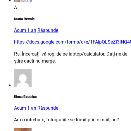
A
Ioana Revnic
Acum 1 an
Răspunde
https://docs.google.com/forms/d/e/1FAIpQLSeZl3lN
P.s. Încercați, vă rog, de pe laptop/calculator. Dați-ne de
știre dacă nu merge.
Ilinca Beatrice
Acum 1 an
Răspunde
Am o întrebare, fotografiile se trimit prin e-mail, nu?