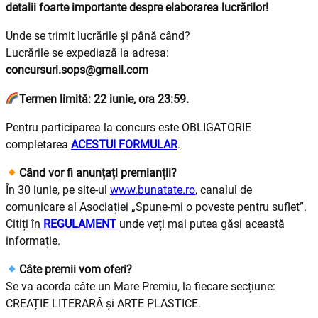
detalii foarte importante despre elaborarea lucrărilor!
Unde se trimit lucrările și până când?
Lucrările se expediază la adresa:
concursuri.sops@gmail.com
Termen limită: 22 iunie, ora 23:59.
Pentru participarea la concurs este OBLIGATORIE
completarea
ACESTUI FORMULAR
.
Când vor fi anunțați premianții?
În 30 iunie, pe site-ul
www.bunatate.ro
, canalul de
comunicare al Asociației „Spune-mi o poveste pentru suflet”.
Citiți în
REGULAMENT
unde veți mai putea găsi această
informație.
Câte premii vom oferi?
Se va acorda câte un Mare Premiu, la fiecare secțiune:
CREAȚIE LITERARĂ și ARTE PLASTICE.