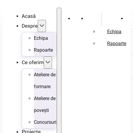
Acasă
Acasă
Despre
Ce 
Despre
Echipa
Echipa
Rapoarte
Rapoarte
Ce oferim
Ateliere de
formare
Ateliere de
povești
Concursuri
Proiecte