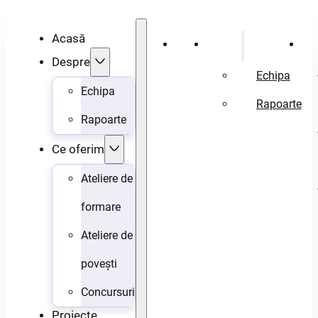
Acasă
Acasă
Despre
Ce 
Despre
Echipa
Echipa
Rapoarte
Rapoarte
Ce oferim
Ateliere de
formare
Ateliere de
povești
Concursuri
Proiecte