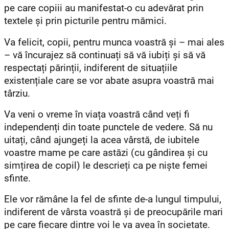
pe care copiii au manifestat-o cu adevărat prin
textele și prin picturile pentru mămici.
Va felicit, copii, pentru munca voastră și – mai ales
– vă încurajez să continuați să vă iubiți și să vă
respectați părinții, indiferent de situațiile
existențiale care se vor abate asupra voastră mai
târziu.
Va veni o vreme în viața voastră când veți fi
independenți din toate punctele de vedere. Să nu
uitați, când ajungeți la acea vârstă, de iubitele
voastre mame pe care astăzi (cu gândirea și cu
simțirea de copil) le descrieți ca pe niște femei
sfinte.
Ele vor rămâne la fel de sfinte de-a lungul timpului,
indiferent de vârsta voastră și de preocupările mari
pe care fiecare dintre voi le va avea în societate.