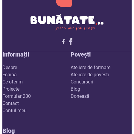
Follow me on X
Follow me on LinkedIn
Follow me on X
Informații
Povești
Despre
Ateliere de formare
Echipa
Ateliere de povești
Ce oferim
Concursuri
Proiecte
Blog
Formular 230
Donează
Contact
Contul meu
Blog