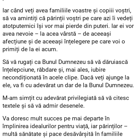
Iar când veți avea familiile voastre și copiii voștri,
să va amintiți că părinții voștri pe care azi îi vedeți
atotputernici își vor mai pierde din puteri. Iar ei vor
avea nevoie – la acea vârstă – de aceeași
afecțiune și de aceeași înțelegere pe care voi o
primiți de la ei acum.
Să vă rugați ca Bunul Dumnezeu să vă dăruiască
înțelepciune, răbdare și, mai ales, iubire
necondiționată în acele clipe. Dacă veți ajunge la
ele, va fi cu adevărat un dar de la Bunul Dumnezeu.
M-am simțit cu adevărat privilegiată să vă citesc
textele și să vă admir desenele.
Va doresc mult succes pe mai departe în
împlinirea idealurilor pentru viață, iar părinților –
multă sănătate și pace desăvârșită în familiile