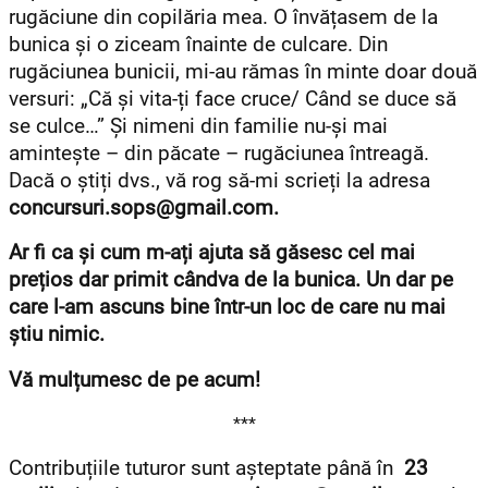
rugăciune din copilăria mea. O învățasem de la
bunica și o ziceam înainte de culcare. Din
rugăciunea bunicii, mi-au rămas în minte doar două
versuri: „Că și vita-ți face cruce/ Când se duce să
se culce…” Și nimeni din familie nu-și mai
amintește – din păcate – rugăciunea întreagă.
Dacă o știți dvs., vă rog să-mi scrieți la adresa
concursuri.sops@gmail.com.
Ar fi ca și cum m-ați ajuta să găsesc cel mai
prețios dar primit cândva de la bunica.
Un dar pe
care l-am ascuns bine într-un loc de care nu mai
știu nimic.
Vă mulțumesc de pe acum!
***
Contribuțiile tuturor sunt așteptate până în
23