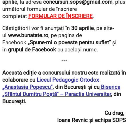
aprilie
, la adresa
concursuri.sops@gmail.com
, plus
următorul formular de înscriere
completat
FORMULAR DE ÎNSCRIERE
.
Câștigătorii vor fi anunțați în
30 aprilie
, pe site-
ul
www.bunatate.ro
, pe pagina de
Facebook
„Spune-mi o poveste pentru suflet”
și
în
grupul de Facebook
cu același nume.
***
Această ediție a concu
rsului nostru este realizată în
colaborare cu
Liceul Pedagogic Ortodox
„Anastasia Popescu”
, din București și cu
Biserica
„Sfântul Dumitru Poștă” – Paraclis Universitar
, din
București.
Cu drag,
Ioana Revnic și echipa SOPS