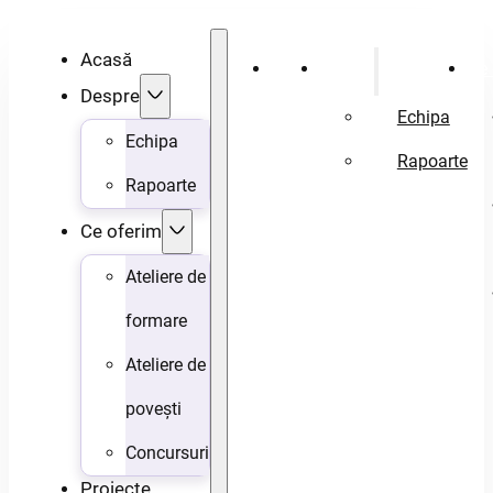
Acasă
Acasă
Despre
Ce 
Despre
Echipa
Echipa
Rapoarte
Rapoarte
Ce oferim
Ateliere de
formare
Ateliere de
povești
Concursuri
Proiecte