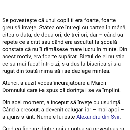
Se povestește că unui copil îi era foarte, foarte
greu să învețe. Stătea ore întregi cu cartea în mână,
citea o dată, de două ori, de trei ori, dar – când să
repete ce a citit sau când era ascultat la școală –
constata că nu îi rămăsese mare lucru în minte. Din
acest motiv, era foarte supărat. Bietul de el nu știa
ce să mai facă! Într-o zi, s-a dus la biserică și s-a
rugat din toată inima să i se dezlege mintea.
Atunci, a auzit vocea încurajatoare a Maicii
Domnului care i-a spus că dorința i se va împlini.
Din acel moment, a început să învețe cu ușurință.
Când a crescut, a devenit călugăr, iar – mai apoi –
a ajuns sfânt. Numele lui este
Alexandru din Svir
.
Cred că fiecare dintre noi ar putea să povestească