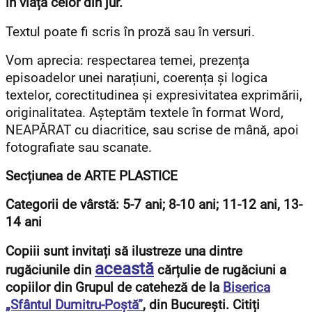
în viața celor din jur.
Textul poate fi scris în proză sau în versuri.
Vom aprecia: respectarea temei, prezența
episoadelor unei narațiuni, coerența și logica
textelor, corectitudinea și expresivitatea exprimării,
originalitatea. Așteptăm textele în format Word,
NEAPĂRAT cu diacritice, sau scrise de mână, apoi
fotografiate sau scanate.
Secțiunea de ARTE PLASTICE
Categorii de vârstă: 5-7 ani; 8-10 ani; 11-12 ani, 13-
14 ani
Copiii sunt invitați să ilustreze una dintre
această
rugăciunile din
cărțulie de rugăciuni a
copiilor din Grupul de cateheză de la
Biserica
„Sfântul Dumitru-Poștă”
, din București. Citiți