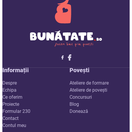
Follow me on X
Follow me on LinkedIn
Follow me on X
Informații
Povești
Despre
Ateliere de formare
Echipa
Ateliere de povești
Ce oferim
Concursuri
Proiecte
Blog
Formular 230
Donează
Contact
Contul meu