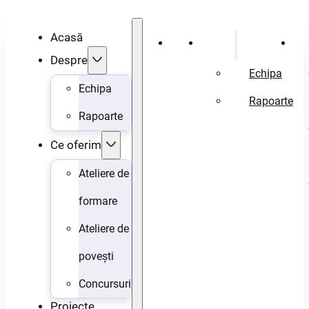
Acasă
Acasă
Despre
Ce 
Despre
Echipa
Echipa
Rapoarte
Rapoarte
Ce oferim
Ateliere de
formare
Ateliere de
povești
Concursuri
Proiecte