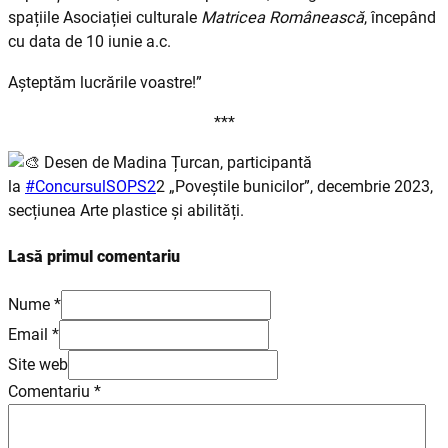
spațiile Asociației culturale
Matricea Românească
, începând
cu data de 10 iunie a.c.
Așteptăm lucrările voastre!”
***
Desen de Madina Țurcan, participantă
la
#ConcursulSOPS2
2 „Poveștile bunicilor”, decembrie 2023,
secțiunea Arte plastice și abilități.
Lasă primul comentariu
Nume *
Email *
Site web
Comentariu
*