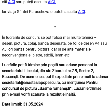
citi
AICI
sau puteți asculta
AICI.
Iar viața Sfintei Parascheva o puteți asculta
AICI
.
*
În lucrările de concurs se pot folosi mai multe tehnici –
desen, pictură, colaj, bandă desenată, pe foi de desen A4 sau
A3, ori pânză pentru pictură, dar și pe alte materiale
neconvenționale: pietre, sticlă, lemn etc.
Lucrările pot fi trimise prin poștă sau aduse personal la
secretariatul Liceului, din str. Zborului nr.7-9, Sector 2,
București. De asemenea, pot fi expediate prin e-mail la adresa
secretariat@anastasiapopescu.ro, cu mențiunea Pentru
concursul de pictură „Basme românești”. Lucrările trimise
prin e-mail vor fi scanate la rezoluție înaltă.
Data limită: 31.05.2024