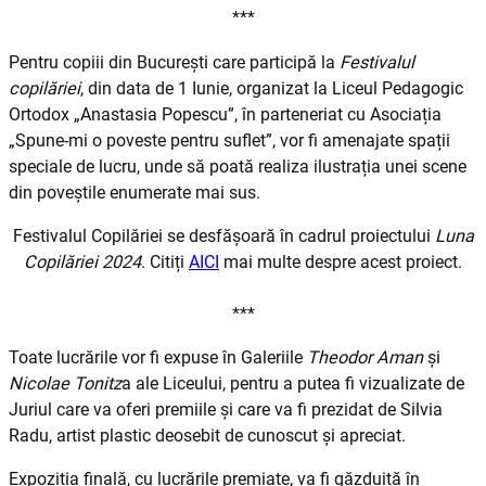
***
Pentru copiii din București care participă la
Festivalul
copilăriei
, din data de 1 Iunie, organizat la Liceul Pedagogic
Ortodox „Anastasia Popescu”, în parteneriat cu Asociația
„Spune-mi o poveste pentru suflet”, vor fi amenajate spații
speciale de lucru, unde să poată realiza ilustrația unei scene
din poveștile enumerate mai sus.
Festivalul Copilăriei se desfășoară în cadrul proiectului
Luna
Copilăriei 2024
. Citiți
AICI
mai multe despre acest proiect.
***
Toate lucrările vor fi expuse în Galeriile
Theodor Aman
și
Nicolae Tonitz
a ale Liceului, pentru a putea fi vizualizate de
Juriul care va oferi premiile și care va fi prezidat de Silvia
Radu, artist plastic deosebit de cunoscut și apreciat.
Expoziția finală, cu lucrările premiate, va fi găzduită în