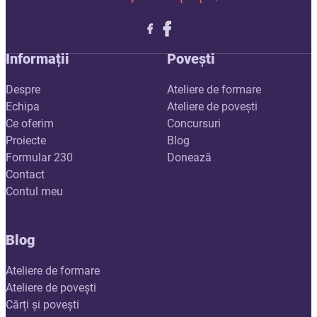
Follow me on X
Follow me on LinkedIn
Follow me on X
Informații
Povești
Despre
Ateliere de formare
Echipa
Ateliere de povești
Ce oferim
Concursuri
Proiecte
Blog
Formular 230
Donează
Contact
Contul meu
Blog
Ateliere de formare
Ateliere de povești
Cărți și povești