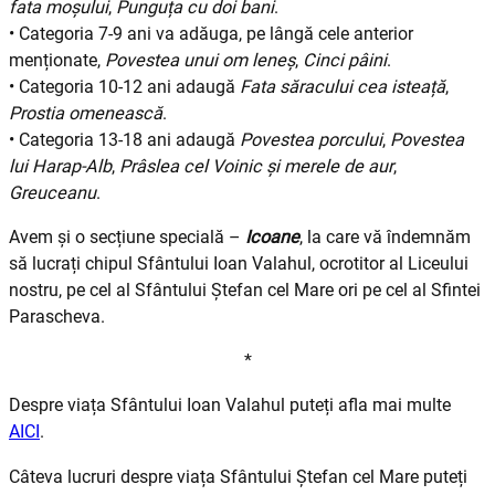
fata moșului
,
Punguța cu doi bani
.
• Categoria 7-9 ani va adăuga, pe lângă cele anterior
menționate,
Povestea unui om leneș
,
Cinci pâini
.
• Categoria 10-12 ani adaugă
Fata săracului cea isteață
,
Prostia omenească
.
• Categoria 13-18 ani adaugă
Povestea porcului
,
Povestea
lui Harap-Alb
,
Prâslea cel Voinic și merele de aur
,
Greuceanu
.
Avem și o secțiune specială –
Icoane
, la care vă îndemnăm
să lucrați chipul Sfântului Ioan Valahul, ocrotitor al Liceului
nostru, pe cel al Sfântului Ștefan cel Mare ori pe cel al Sfintei
Parascheva.
*
Despre viața Sfântului Ioan Valahul puteți afla mai multe
AICI
.
Câteva lucruri despre viața Sfântului Ștefan cel Mare puteți