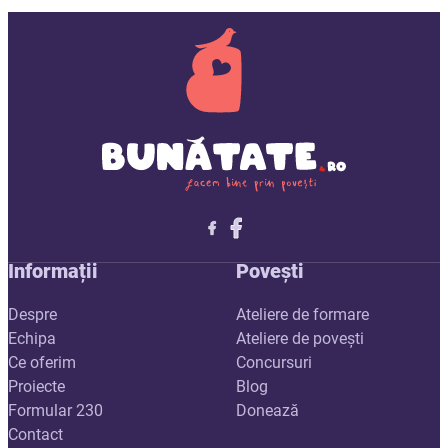
Follow me on X
Follow me on LinkedIn
Follow me on X
Informații
Povești
Despre
Ateliere de formare
Echipa
Ateliere de povești
Ce oferim
Concursuri
Proiecte
Blog
Formular 230
Donează
Contact