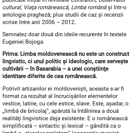
cultural
,
Viaţa românească
,
Limba română
şi într-o
antologie pragheză; plus studii de caz şi recenzii
scrise între anii 2006 – 2012.
Semnalez doar două din ideile recurente în textele
Eugeniei Bojoga.
Prima: Limba moldovenească nu este un construct
lingvistic, ci unul politic şi ideologic, care serveşte
cultivării – în Basarabia – a unei conştiinţe
identitare diferite de cea românească.
Potrivit artizanilor ei moldovenişti, aceasta s-ar fi
format ca rezultat al încrucişărilor elementelor
vestice, latine, cu cele estice, slave. Este, aşadar, o
„limbă de bricolaj”, apărută la întâlnirea a două
realităţi lingvistice deja existente. E o românească
simplificată – sintactic şi lexical – gândită ca o