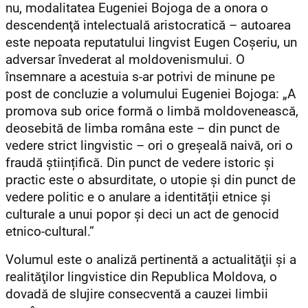
nu, modalitatea Eugeniei Bojoga de a onora o
descendenţă intelectuală aristocratică – autoarea
este nepoata reputatului lingvist Eugen Coşeriu, un
adversar învederat al moldovenismului. O
însemnare a acestuia s-ar potrivi de minune pe
post de concluzie a volumului Eugeniei Bojoga: „A
promova sub orice formă o limbă moldovenească,
deosebită de limba româna este – din punct de
vedere strict lingvistic – ori o greșeală naivă, ori o
fraudă științifică. Din punct de vedere istoric și
practic este o absurditate, o utopie și din punct de
vedere politic e o anulare a identității etnice și
culturale a unui popor și deci un act de genocid
etnico-cultural.”
Volumul este o analiză pertinentă a actualităţii şi a
realităţilor lingvistice din Republica Moldova, o
dovadă de slujire consecventă a cauzei limbii