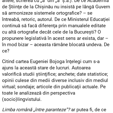
altele, scrierea cu „â” din „a” ş.a.): De ce Academia
de Ştiinţe de la Chişinău nu insistă pe lângă Guvern
să armonizeze sistemele ortografice? – se
întreabă, retoric, autorul. De ce Ministerul Educaţiei
continuă să facă diferenţa prin manualele editate
cu altă ortografie decât cele de la Bucureşti? O
propunere legislativă în acest sens ar exista, dar –
în mod bizar – aceasta rămâne blocată undeva. De
ce?
Citind cartea Eugeniei Bojoga înţelegi cum s-a
ajuns la această stare de lucruri. Autoarea
valorifică studii ştiinţifice; anchete; date statistice;
opinii culese din medii diverse inclusiv din mediul
virtual; sondaje; articole din publicaţii actuale. Pe
toate le analizează din perspectiva
(socio)lingvistului.
Limba română „între paranteze”?
ar putea fi, de ce