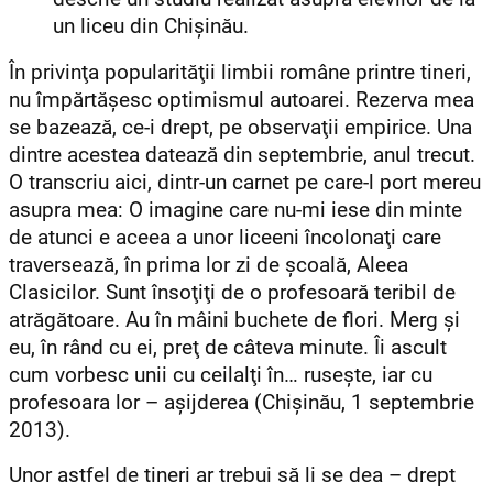
un liceu din Chişinău.
În privinţa popularităţii limbii române printre tineri,
nu împărtăşesc optimismul autoarei. Rezerva mea
se bazează, ce-i drept, pe observaţii empirice. Una
dintre acestea datează din septembrie, anul trecut.
O transcriu aici, dintr-un carnet pe care-l port mereu
asupra mea: O imagine care nu-mi iese din minte
de atunci e aceea a unor liceeni încolonaţi care
traversează, în prima lor zi de şcoală, Aleea
Clasicilor. Sunt însoţiţi de o profesoară teribil de
atrăgătoare. Au în mâini buchete de flori. Merg şi
eu, în rând cu ei, preţ de câteva minute. Îi ascult
cum vorbesc unii cu ceilalţi în… ruseşte, iar cu
profesoara lor – aşijderea (Chişinău, 1 septembrie
2013).
Unor astfel de tineri ar trebui să li se dea – drept