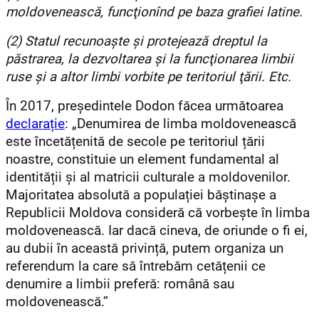
moldovenească, funcţionînd pe baza grafiei latine.
(2) Statul recunoaşte şi protejează dreptul la
păstrarea, la dezvoltarea şi la funcţionarea limbii
ruse şi a altor limbi vorbite pe teritoriul ţării. Etc.
În 2017, președintele Dodon făcea următoarea
declarație
: „Denumirea de limba moldovenească
este încetățenită de secole pe teritoriul țării
noastre, constituie un element fundamental al
identității și al matricii culturale a moldovenilor.
Majoritatea absolută a populației băștinașe a
Republicii Moldova consideră că vorbește în limba
moldovenească. Iar dacă cineva, de oriunde o fi ei,
au dubii în această privință, putem organiza un
referendum la care să întrebăm cetățenii ce
denumire a limbii preferă: română sau
moldovenească.”