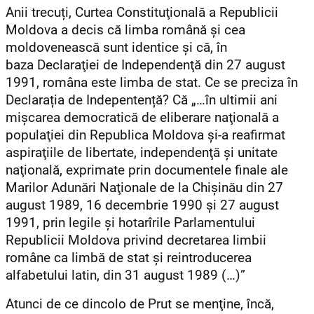
Anii trecuți, Curtea Constituţională a Republicii
Moldova a decis că limba română şi cea
moldovenească sunt identice şi că, în
baza Declaraţiei de Independenţă din 27 august
1991, româna este limba de stat. Ce se preciza în
Declarația de Indepentență? Că „…în ultimii ani
mişcarea democratică de eliberare naţională a
populaţiei din Republica Moldova şi-a reafirmat
aspiraţiile de libertate, independenţă şi unitate
naţională, exprimate prin documentele finale ale
Marilor Adunări Naţionale de la Chişinău din 27
august 1989, 16 decembrie 1990 şi 27 august
1991, prin legile şi hotarîrile Parlamentului
Republicii Moldova privind decretarea limbii
române ca limbă de stat şi reintroducerea
alfabetului latin, din 31 august 1989 (…)”
Atunci de ce dincolo de Prut se menţine, încă,