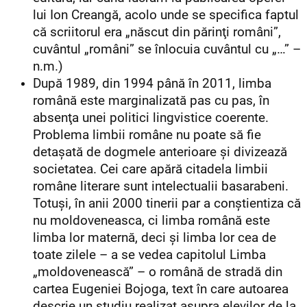
lui Ion Creangă, acolo unde se specifica faptul
că scriitorul era „născut din părinţi români”,
cuvântul „români” se înlocuia cuvântul cu „…” –
n.m.)
După 1989, din 1994 până în 2011, limba
română este marginalizată pas cu pas, în
absenţa unei politici lingvistice coerente.
Problema limbii române nu poate să fie
detaşată de dogmele anterioare şi divizează
societatea. Cei care apără citadela limbii
române literare sunt intelectualii basarabeni.
Totuşi, în anii 2000 tinerii par a conştientiza că
nu moldoveneasca, ci limba română este
limba lor maternă, deci şi limba lor cea de
toate zilele – a se vedea capitolul Limba
„moldovenească” – o română de stradă din
cartea Eugeniei Bojoga, text în care autoarea
descrie un studiu realizat asupra elevilor de la