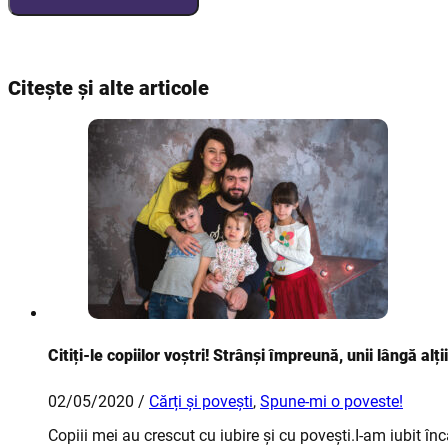
Citește și alte articole
Citiți-le copiilor voștri! Strânși împreună, unii lângă alți
02/05/2020 /
Cărți și povești
,
Spune-mi o poveste!
Copiii mei au crescut cu iubire și cu povești.I-am iubit î