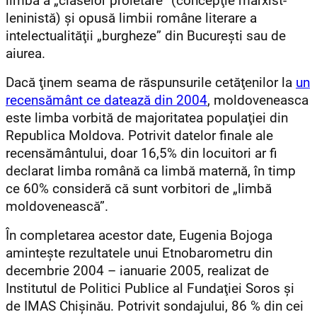
limbă a „claselor proletare” (concepţie marxist-
leninistă) şi opusă limbii române literare a
intelectualităţii „burgheze” din Bucureşti sau de
aiurea.
Dacă ţinem seama de răspunsurile cetăţenilor la
un
recensământ ce datează din 2004
, moldoveneasca
este limba vorbită de majoritatea populaţiei din
Republica Moldova. Potrivit datelor finale ale
recensământului, doar 16,5% din locuitori ar fi
declarat limba română ca limbă maternă, în timp
ce 60% consideră că sunt vorbitori de „limbă
moldovenească”.
În completarea acestor date, Eugenia Bojoga
aminteşte rezultatele unui Etnobarometru din
decembrie 2004 – ianuarie 2005, realizat de
Institutul de Politici Publice al Fundaţiei Soros şi
de IMAS Chişinău. Potrivit sondajului, 86 % din cei