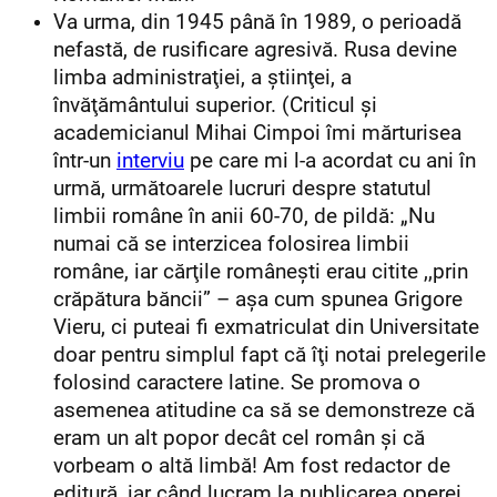
Va urma, din 1945 până în 1989, o perioadă
nefastă, de rusificare agresivă. Rusa devine
limba administraţiei, a ştiinţei, a
învăţământului superior.
(Criticul și
academicianul Mihai Cimpoi îmi mărturisea
într-un
interviu
pe care mi l-a acordat cu ani în
urmă, următoarele lucruri despre statutul
limbii române în anii 60-70, de pildă: „Nu
numai că se interzicea folosirea limbii
române, iar cărţile româneşti erau citite ,,prin
crăpătura băncii” – aşa cum spunea Grigore
Vieru, ci puteai fi exmatriculat din Universitate
doar pentru simplul fapt că îţi notai prelegerile
folosind caractere latine. Se promova o
asemenea atitudine ca să se demonstreze că
eram un alt popor decât cel român şi că
vorbeam o altă limbă! Am fost redactor de
editură, iar când lucram la publicarea operei