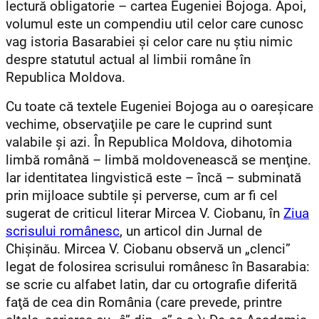
lectură obligatorie – cartea Eugeniei Bojoga. Apoi,
volumul este un compendiu util celor care cunosc
vag istoria Basarabiei şi celor care nu ştiu nimic
despre statutul actual al limbii române în
Republica Moldova.
Cu toate că textele Eugeniei Bojoga au o oareşicare
vechime, observaţiile pe care le cuprind sunt
valabile şi azi. În Republica Moldova, dihotomia
limbă română – limbă moldovenească se menţine.
Iar identitatea lingvistică este – încă – subminată
prin mijloace subtile şi perverse, cum ar fi cel
sugerat de criticul literar Mircea V. Ciobanu, în
Ziua
scrisului românesc
, un articol din Jurnal de
Chişinău. Mircea V. Ciobanu observă un „clenci”
legat de folosirea scrisului românesc în Basarabia:
se scrie cu alfabet latin, dar cu ortografie diferită
faţă de cea din România (care prevede, printre