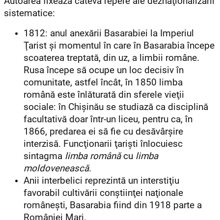
Autoarea fixează câteva repere ale deznaţionalizării
sistematice:
1812: anul anexării Basarabiei la Imperiul
Ţarist şi momentul în care în Basarabia începe
scoaterea treptată, din uz, a limbii române.
Rusa începe să ocupe un loc decisiv în
comunitate, astfel încât, în 1850 limba
română este înlăturată din sferele vieţii
sociale: în Chişinău se studiază ca disciplină
facultativă doar într-un liceu, pentru ca, în
1866, predarea ei să fie cu desăvârşire
interzisă. Funcţionarii ţarişti înlocuiesc
sintagma
limba română
cu
limba
moldovenească
.
Anii interbelici reprezintă un interstiţiu
favorabil cultivării conştiinţei naţionale
româneşti, Basarabia fiind din 1918 parte a
României Mari.