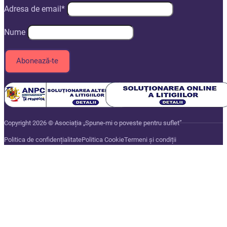
Adresa de email*
Nume
Copyright 2026 © Asociația „Spune-mi o poveste pentru suflet”
Politica de confidențialitate
Politica Cookie
Termeni și condiții