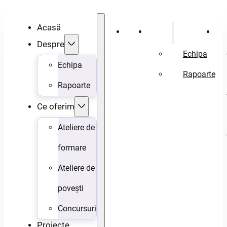
Acasă
Acasă
Despre
Ce 
Despre
Echipa
Echipa
Rapoarte
Rapoarte
Ce oferim
Ateliere de
formare
Ateliere de
povești
Concursuri
Proiecte