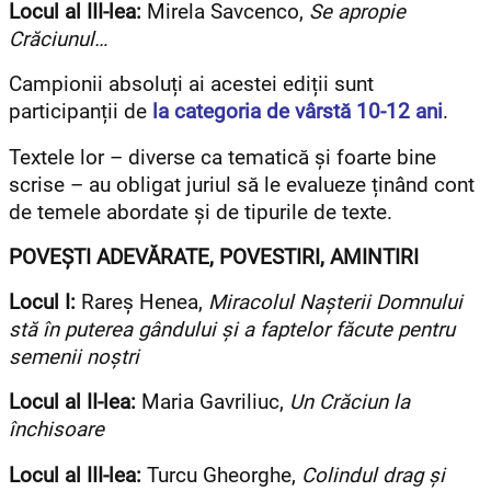
Locul al III-lea:
Mirela Savcenco,
Se apropie
Crăciunul…
Campionii absoluți ai acestei ediții sunt
participanții de
la categoria de vârstă 10-12 ani
.
Textele lor – diverse ca tematică și foarte bine
scrise – au obligat juriul să le evalueze ținând cont
de temele abordate și de tipurile de texte.
POVEȘTI ADEVĂRATE, POVESTIRI, AMINTIRI
Locul I:
Rareș Henea,
Miracolul Nașterii Domnului
stă în puterea gândului şi a faptelor făcute pentru
semenii noştri
Locul al II-lea:
Maria Gavriliuc,
Un Crăciun la
închisoare
Locul al III-lea:
Turcu Gheorghe,
Colindul drag și