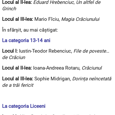
Locul al II-lea:
Eduard Hrebenciuc, Un altfel de
Grinch
Locul al III-lea:
Mario Fîciu,
Magia Crăciunului
În sfârșit, au mai câștigat:
La categoria 13-14 ani
Locul I:
Iustin-Teodor Rebenciuc,
File de poveste…
de Crăciun
Locul al II-lea:
Ioana-Andreea Rotaru,
Crăciunul
Locul al III-lea:
Sophie Midrigan,
Dorința neîncetată
de a trăi fericit
La categoria Liceeni