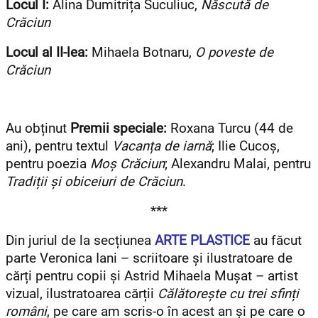
Locul I:
Alina Dumitrița Suculiuc,
Născută de
Crăciun
Locul al II-lea:
Mihaela Botnaru,
O poveste de
Crăciun
Au obținut
Premii speciale:
Roxana Turcu (44 de
ani), pentru textul
Vacanța de iarnă
; Ilie Cucoș,
pentru poezia
Moș Crăciun
; Alexandru Malai, pentru
Tradiții și obiceiuri de Crăciun
.
***
Din juriul de la secțiunea
ARTE PLASTICE
au făcut
parte Veronica Iani – scriitoare și ilustratoare de
cărți pentru copii și Astrid Mihaela Mușat – artist
vizual, ilustratoarea cărții
Călătorește cu trei sfinți
români
, pe care am scris-o în acest an și pe care o