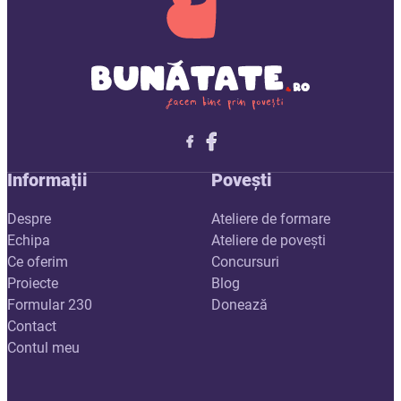
Follow me on X
Follow me on LinkedIn
Follow me on X
Informații
Povești
Despre
Ateliere de formare
Echipa
Ateliere de povești
Ce oferim
Concursuri
Proiecte
Blog
Formular 230
Donează
Contact
Contul meu