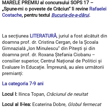
MARELE PREMIU al concursului SOPS 17 –
„Spune-mi o poveste de Crăciun” îi revine
Rafaelei
Costache
, pentru textul
Bucuria-de-a-dărui
.
La secțiunea
LITERATURĂ
, juriul a fost alcătuit din
doamna prof. dr. Cristina Cergan, de la Școala
Gimnazială „Ion Minulescu” din Pitești și din
doamna prof. dr. Roxana Ștefania Ciobanu –
consilier superior, Centrul Național de Politici și
Evaluare în Educație. Împreună, au ales următorii
premianți:
La categoria 7-9 ani
Locul I:
Ilinca Topan,
Crăciunul de neuitat
Locul al II-lea:
Ecaterina Dobre
, Globul fermecat