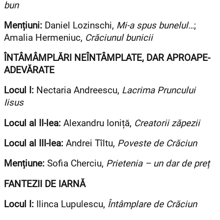
bun
Mențiuni:
Daniel Lozinschi,
Mi-a spus bunelul…
;
Amalia Hermeniuc,
Crăciunul bunicii
ÎNTÂMÂMPLĂRI NEÎNTÂMPLATE, DAR APROAPE-
ADEVĂRATE
Locul I:
Nectaria Andreescu,
Lacrima Pruncului
Iisus
Locul al II-lea:
Alexandru Ioniță,
Creatorii zăpezii
Locul al III-lea:
Andrei Tîltu,
Poveste de Crăciun
Mențiune:
Sofia Cherciu,
Prietenia – un dar de preț
FANTEZII DE IARNĂ
Locul I:
Ilinca Lupulescu,
Întâmplare de Crăciun