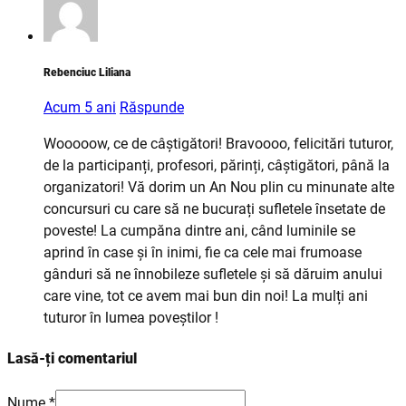
Rebenciuc Liliana
Acum 5 ani
Răspunde
Wooooow, ce de câștigători! Bravoooo, felicitări tuturor,
de la participanți, profesori, părinți, câștigători, până la
organizatori! Vă dorim un An Nou plin cu minunate alte
concursuri cu care să ne bucurați sufletele însetate de
poveste! La cumpăna dintre ani, când luminile se
aprind în case și în inimi, fie ca cele mai frumoase
gânduri să ne înnobileze sufletele și să dăruim anului
care vine, tot ce avem mai bun din noi! La mulți ani
tuturor în lumea poveștilor !
Lasă-ți comentariul
Nume *