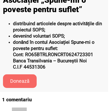
Asociației „Spune-mi o
poveste pentru suflet”
distribuind articolele despre activitățile din
proiectul SOPS;
devenind voluntari SOPS;
donând în contul Asociației Spune-mi o
poveste pentru suflet:
Cont: RO65BTRLRONCRT0624723301
Banca Transilvania – Bucureștii Noi
C.I.F 44531306
Donează
1 comentariu