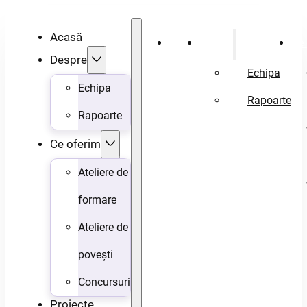
Acasă
Acasă
Despre
Ce 
Despre
Echipa
Echipa
Rapoarte
Rapoarte
Ce oferim
Ateliere de
formare
Ateliere de
povești
Concursuri
Proiecte