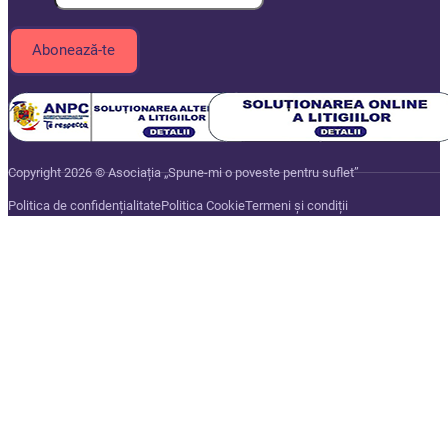
Copyright 2026 © Asociația „Spune-mi o poveste pentru suflet”
Politica de confidențialitate
Politica Cookie
Termeni și condiții