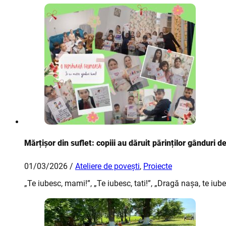
Mărțișor din suflet: copiii au dăruit părinților gânduri 
01/03/2026 /
Ateliere de povești
,
Proiecte
„Te iubesc, mami!”, „Te iubesc, tati!”, „Dragă nașa, te iu