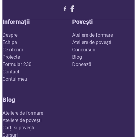
Follow me on X
Follow me on LinkedIn
Follow me on X
Informații
Povești
Despre
Ateliere de formare
Echipa
Ateliere de povești
Ce oferim
Concursuri
Proiecte
Blog
Formular 230
Donează
Contact
Contul meu
Blog
Ateliere de formare
Ateliere de povești
Cărți și povești
Cursuri