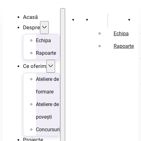
Acasă
Acasă
Despre
Ce 
Despre
Echipa
Echipa
Rapoarte
Rapoarte
Ce oferim
Ateliere de
formare
Ateliere de
povești
Concursuri
Proiecte