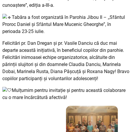
cunoaștere”, ediția a-III-a.
Tabăra a fost organizată în Parohia Jibou II – ,,Sfântul
Proroc Daniel și Sfântul Mare Mucenic Gheorghe”, în
perioada 23-25 iulie.
Felicitări pr. Dan Dregan și pr. Vasile Danciu că duc mai
departe această inițiativă, în beneficiul copiilor din parohie.
Felicitări inimoasei echipe organizatorice, alcătuite din
părinții slujitori și din doamnele Claudia Danciu, Marinela
Dobai, Marinela Rusta, Diana Pășcuță și Roxana Nagy! Bravo
copiilor participanți și voluntarilor adolescenți!
Mulțumim pentru invitație și pentru această colaborare
cu o mare încărcătură afectivă!