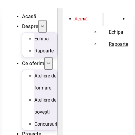
Acasă
Acasă
Despre
Ce 
Despre
Echipa
Echipa
Rapoarte
Rapoarte
Ce oferim
Ateliere de
formare
Ateliere de
povești
Concursuri
Proiecte