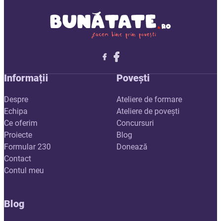
Follow me on X
Follow me on LinkedIn
Follow me on X
Informații
Povești
Despre
Ateliere de formare
Echipa
Ateliere de povești
Ce oferim
Concursuri
Proiecte
Blog
Formular 230
Donează
Contact
Contul meu
Blog