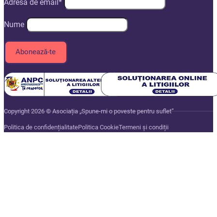
Adresa de email*
Nume
Copyright 2026 © Asociația „Spune-mi o poveste pentru suflet”
Politica de confidențialitate
Politica Cookie
Termeni și condiții