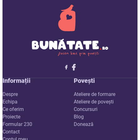
Follow me on X
Follow me on LinkedIn
Follow me on X
Informații
Povești
Despre
Ateliere de formare
Echipa
Ateliere de povești
Ce oferim
Concursuri
Proiecte
Blog
Formular 230
Donează
Contact
Contul meu