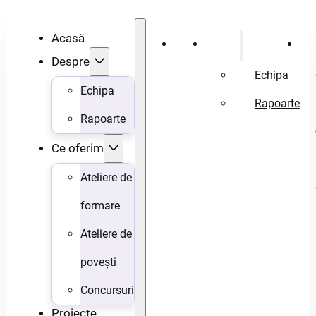
Acasă
Acasă
Despre
Ce 
Despre
Echipa
Echipa
Rapoarte
Rapoarte
Ce oferim
Ateliere de
formare
Ateliere de
povești
Concursuri
Proiecte