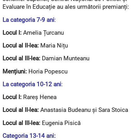
Evaluare în Educație au ales următorii premianți:
La categoria 7-9 ani
:
Locul I:
Amelia Țurcanu
Locul al II-lea:
Maria Nițu
Locul al III-lea:
Damian Munteanu
Mențiuni:
Horia Popescu
La categoria 10-12 ani
:
Locul I:
Rareș Henea
Locul al II-lea:
Anastasia Budeanu și Sara Stoica
Locul al III-lea:
Eugenia Pisică
Categoria 13-14 ani: