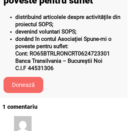
poveste pentru suflet”
distribuind articolele despre activitățile din
proiectul SOPS;
devenind voluntari SOPS;
donând în contul Asociației Spune-mi o
poveste pentru suflet:
Cont: RO65BTRLRONCRT0624723301
Banca Transilvania – Bucureștii Noi
C.I.F 44531306
Donează
1 comentariu