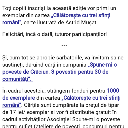
Toți copiii înscriși la această ediție vor primi un
exemplar din cartea
„Călătorește cu trei sfinți
români”
, carte ilustrată de Astrid Mușat.
Felicitări, încă o dată, tuturor participanților!
***
Și, cum tot se apropie sărbătorile, vă invităm să ne
susțineți, dăruind cărți în campania
„Spune-mi o
poveste de Crăciun. 3 povestiri pentru 30 de
comunități”.
În cadrul acesteia, strângem fonduri pentru
1000
de exemplare
din cartea
„Călătorește cu trei sfinți
români”
. Cărțile sunt cumpărate la prețul de tipar
de 17 lei/ exemplar și vor fi distribuite gratuit în
cadrul activităților Asociației Spune-mi o poveste
pentru suflet (ateliere de povești, concursuri pentru