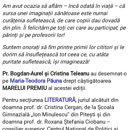
Am avut ocazia să aflăm – încă odată în viață – că
sursa unei imaginații sănătoase este numai
curățenia sufletească, de care copiii dau dovadă
din plin.
Îi felicităm pe toți cei care au participat, pe
părinți și pe profesorii lor!
Suntem onorați să fim printre primii lor cititori și le
dorim să însuflețească tot ceea ce, cu atâta
puritate sufletească, își imaginează!
Pr. Bogdan-Aurel și Cristina Teleanu
au desemnat-o
pe
Maria-Teodora Păuna
drept câștigătoarea
MARELUI PREMIU
al acestei ediții.
Pentru secțiunea
LITERATURĂ
, juriul alcătuit din
doamna prof. dr. Cristina Cergan, de la Școala
Gimnazială „Ion Minulescu” din Pitești și din
doamna prof. dr. Roxana Ștefania Ciobanu –
consilier superior, Centrul Național de Politici și