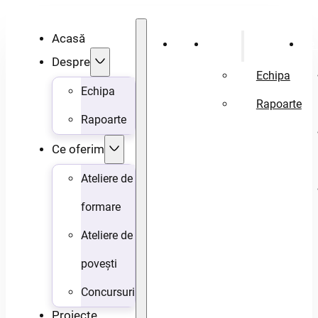
Acasă
Acasă
Despre
Ce 
Despre
Echipa
Echipa
Rapoarte
Rapoarte
Ce oferim
Ateliere de
formare
Ateliere de
povești
Concursuri
Proiecte