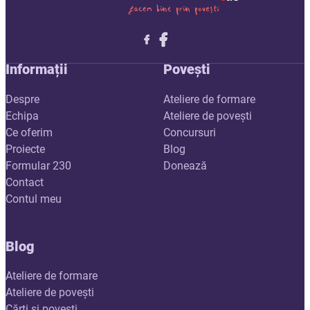
Follow me on X
Follow me on LinkedIn
Follow me on X
Informații
Povești
Despre
Ateliere de formare
Echipa
Ateliere de povești
Ce oferim
Concursuri
Proiecte
Blog
Formular 230
Donează
Contact
Contul meu
Blog
Ateliere de formare
Ateliere de povești
Cărți și povești