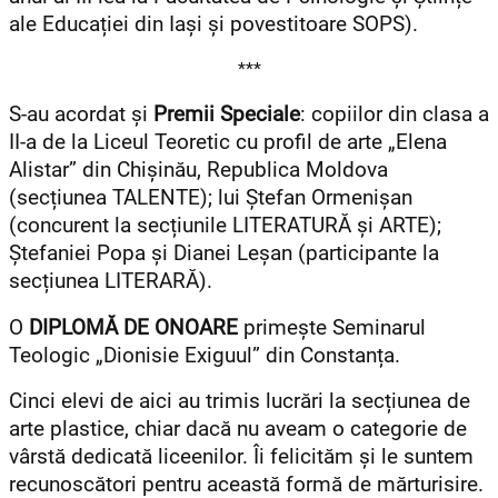
ale Educației din Iași și povestitoare SOPS).
***
S-au acordat și
Premii Speciale
: copiilor din clasa a
II-a de la Liceul Teoretic cu profil de arte „Elena
Alistar” din Chișinău, Republica Moldova
(secțiunea TALENTE); lui Ștefan Ormenișan
(concurent la secțiunile LITERATURĂ și ARTE);
Ștefaniei Popa și Dianei Leșan (participante la
secțiunea LITERARĂ).
O
DIPLOMĂ DE ONOARE
primește Seminarul
Teologic „Dionisie Exiguul” din Constanța.
Cinci elevi de aici au trimis lucrări la secțiunea de
arte plastice, chiar dacă nu aveam o categorie de
vârstă dedicată liceenilor. Îi felicităm și le suntem
recunoscători pentru această formă de mărturisire.