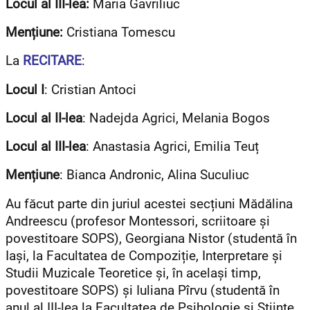
Locul al III-lea:
Maria Gavriliuc
Mențiune:
Cristiana Tomescu
La
RECITARE
:
Locul I
: Cristian Antoci
Locul al II-lea
: Nadejda Agrici, Melania Bogos
Locul al III-lea
: Anastasia Agrici, Emilia Teuț
Mențiune
: Bianca Andronic, Alina Suculiuc
Au făcut parte din juriul acestei secțiuni Mădălina
Andreescu (profesor Montessori, scriitoare și
povestitoare SOPS), Georgiana Nistor (studentă în
Iași, la Facultatea de Compoziție, Interpretare și
Studii Muzicale Teoretice și, în același timp,
povestitoare SOPS) și Iuliana Pîrvu (studentă în
anul al III-lea la Facultatea de Psihologie și Științe