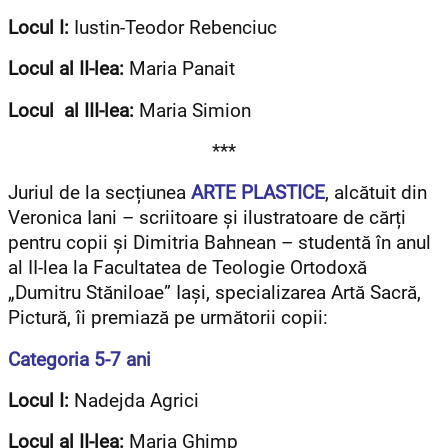
Locul I:
Iustin-Teodor Rebenciuc
Locul al II-lea:
Maria Panait
Locul al III-lea:
Maria Simion
***
Juriul de la secțiunea
ARTE PLASTICE
, alcătuit din
Veronica Iani – scriitoare și ilustratoare de cărți
pentru copii și Dimitria Bahnean – studentă în anul
al II-lea la Facultatea de Teologie Ortodoxă
„Dumitru Stăniloae” Iași, specializarea Artă Sacră,
Pictură, îi premiază pe următorii copii:
Categoria 5-7 ani
Locul I:
Nadejda Agrici
Locul al II-lea:
Maria Ghimp