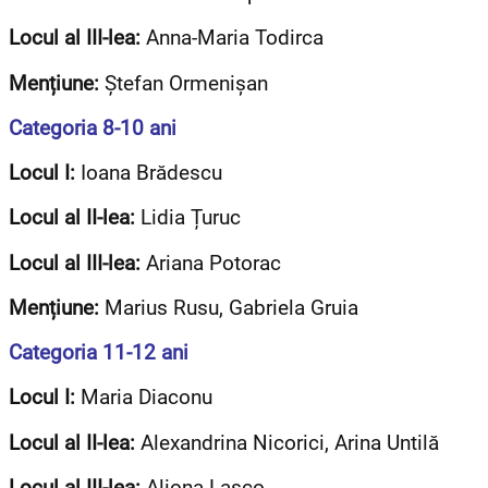
Locul al III-lea:
Anna-Maria Todirca
Mențiune:
Ștefan Ormenișan
Categoria 8-10 ani
Locul I:
Ioana Brădescu
Locul al II-lea:
Lidia Țuruc
Locul al III-lea:
Ariana Potorac
Mențiune:
Marius Rusu, Gabriela Gruia
Categoria 11-12 ani
Locul I:
Maria Diaconu
Locul al II-lea:
Alexandrina Nicorici, Arina Untilă
Locul al III-lea:
Aliona Lașco