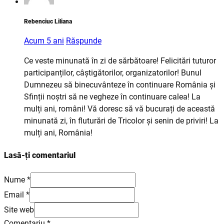
Rebenciuc Liliana
Acum 5 ani
Răspunde
Ce veste minunată în zi de sărbătoare! Felicitări tuturor
participanților, câștigătorilor, organizatorilor! Bunul
Dumnezeu să binecuvânteze în continuare România și
Sfinții noștri să ne vegheze în continuare calea! La
mulți ani, români! Vă doresc să vă bucurați de această
minunată zi, în fluturări de Tricolor și senin de priviri! La
mulți ani, România!
Lasă-ți comentariul
Nume *
Email *
Site web
Comentariu
*