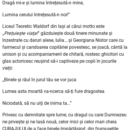
Dragă mi-e și lumina întrețesută-n mine,
Lumina cerului întrețesută-n noi!”
Liceul Teoretic Waldorf din Iași al cărui motto este
„
Prețuiește viața!
” găzduiește două tinere minunate și
înzestrate cu daruri alese, Iulia….și Georgiana Nistor care cu
farmecul și candoarea copilăriei povestesc, se joacă, cântă la
unison și cu acompaniament de chitară, rostesc ghicitori cu
glas actoricesc reușind să-i captiveze pe copii în jocurile
vieții:
„Binele şi răul în jurul tău se vor juca
Lumea asta moartă va-ncerca să-ţi fure dragostea
Niciodată, să nu uiţi de inima ta…”
Privesc cu demnitate spre lume, cu dragul cu care Dumnezeu
ne privește și ne lasă nouă, celor mici și celor mari cheia
CURAJULUI de a face binele împărtășind din frumusețile