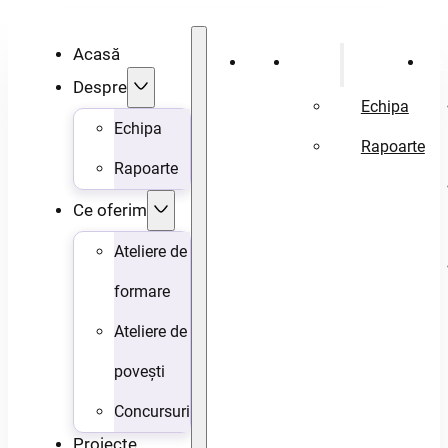
Acasă
Acasă
Despre
Ce 
Despre
Echipa
Echipa
Rapoarte
Rapoarte
Ce oferim
Ateliere de
formare
Ateliere de
povești
Concursuri
Proiecte