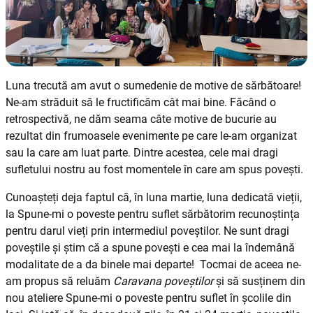
Luna trecută am avut o sumedenie de motive de sărbătoare!
Ne-am străduit să le fructificăm cât mai bine. Făcând o
retrospectivă, ne dăm seama câte motive de bucurie au
rezultat din frumoasele evenimente pe care le-am organizat
sau la care am luat parte. Dintre acestea, cele mai dragi
sufletului nostru au fost momentele în care am spus povești.
Cunoașteți deja faptul că, în luna martie, luna dedicată vieții,
la Spune-mi o poveste pentru suflet sărbătorim recunoștința
pentru darul vieți prin intermediul poveștilor. Ne sunt dragi
poveștile și știm că a spune povești e cea mai la îndemână
modalitate de a da binele mai departe! Tocmai de aceea ne-
am propus să reluăm
Caravana poveștilor
și să susținem din
nou ateliere Spune-mi o poveste pentru suflet în școlile din