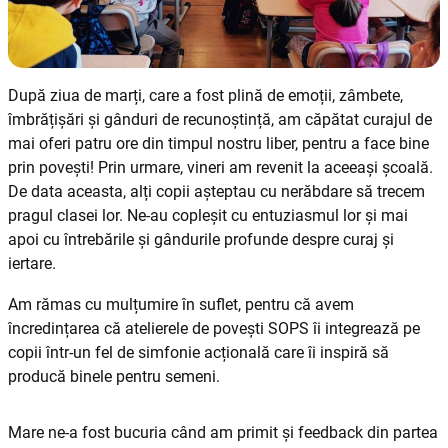
După ziua de marți, care a fost plină de emoții, zâmbete,
îmbrățișări și gânduri de recunoștință, am căpătat curajul de
mai oferi patru ore din timpul nostru liber, pentru a face bine
prin povești! Prin urmare, vineri am revenit la aceeași școală.
De data aceasta, alți copii așteptau cu nerăbdare să trecem
pragul clasei lor. Ne-au copleșit cu entuziasmul lor și mai
apoi cu întrebările și gândurile profunde despre curaj și
iertare.
Am rămas cu mulțumire în suflet, pentru că avem
încredințarea că atelierele de povești SOPS îi integrează pe
copii într-un fel de simfonie acțională care îi inspiră să
producă binele pentru semeni.
Mare ne-a fost bucuria când am primit și feedback din partea