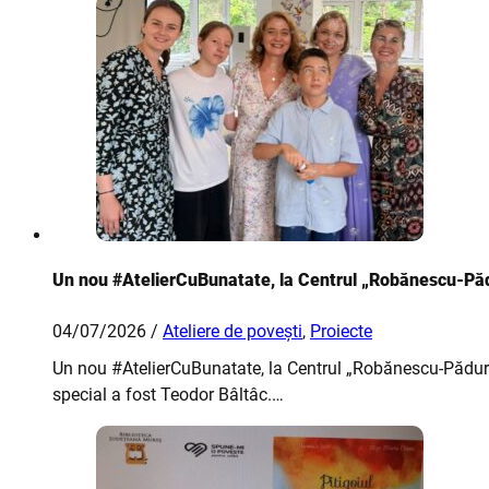
Un nou #AtelierCuBunatate, la Centrul „Robănescu-Păd
04/07/2026 /
Ateliere de povești
,
Proiecte
Un nou #AtelierCuBunatate, la Centrul „Robănescu-Pădure” 
special a fost Teodor Bâltâc.…