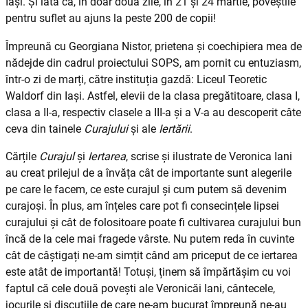
Iași. Și iată că, în doar două zile, în 21 și 24 martie, poveștile
pentru suflet au ajuns la peste 200 de copii!
Împreună cu Georgiana Nistor, prietena și coechipiera mea de
nădejde din cadrul proiectului SOPS, am pornit cu entuziasm,
într-o zi de marți, către instituția gazdă: Liceul Teoretic
Waldorf din Iași. Astfel, elevii de la clasa pregătitoare, clasa I,
clasa a II-a, respectiv clasele a III-a și a V-a au descoperit câte
ceva din tainele
Curajului
și ale
Iertării
.
Cărțile
Curajul
și
Iertarea
, scrise și ilustrate de Veronica Iani
au creat prilejul de a învăța cât de importante sunt alegerile
pe care le facem, ce este curajul și cum putem să devenim
curajoși. În plus, am înțeles care pot fi consecințele lipsei
curajului și cât de folositoare poate fi cultivarea curajului bun
încă de la cele mai fragede vârste. Nu putem reda în cuvinte
cât de câștigați ne-am simțit când am priceput de ce iertarea
este atât de importantă! Totuși, ținem să împărtășim cu voi
faptul că cele două povești ale Veronicăi Iani, cântecele,
jocurile și discuțiile de care ne-am bucurat împreună ne-au