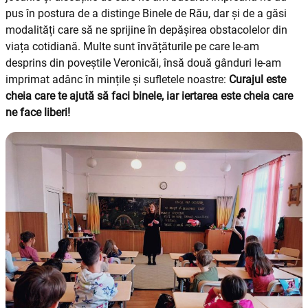
pus în postura de a distinge Binele de Rău, dar și de a găsi
modalități care să ne sprijine în depășirea obstacolelor din
viața cotidiană. Multe sunt învățăturile pe care le-am
desprins din poveștile Veronicăi, însă două gânduri le-am
imprimat adânc în mințile și sufletele noastre:
Curajul este
cheia care te ajută să faci binele, iar iertarea este cheia care
ne face liberi!