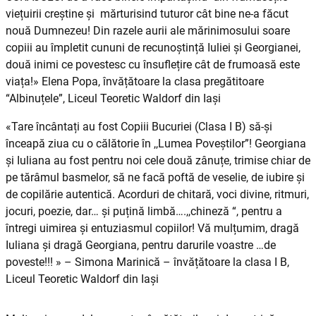
viețuirii creștine și mărturisind tuturor cât bine ne-a făcut
nouă Dumnezeu! Din razele aurii ale mărinimosului soare
copiii au împletit cununi de recunoștință Iuliei și Georgianei,
două inimi ce povestesc cu însuflețire cât de frumoasă este
viața!» Elena Popa, învățătoare la clasa pregătitoare
“Albinuțele”, Liceul Teoretic Waldorf din Iași
«Tare încântați au fost Copiii Bucuriei (Clasa I B) să-și
înceapă ziua cu o călătorie în ,,Lumea Poveștilor”! Georgiana
și Iuliana au fost pentru noi cele două zânuțe, trimise chiar de
pe tărâmul basmelor, să ne facă poftă de veselie, de iubire și
de copilărie autentică. Acorduri de chitară, voci divine, ritmuri,
jocuri, poezie, dar… și puțină limbă….,,chineză “, pentru a
întregi uimirea și entuziasmul copiilor! Vă mulțumim, dragă
Iuliana și dragă Georgiana, pentru darurile voastre …de
poveste!!! » – Simona Marinică – învățătoare la clasa I B,
Liceul Teoretic Waldorf din Iași