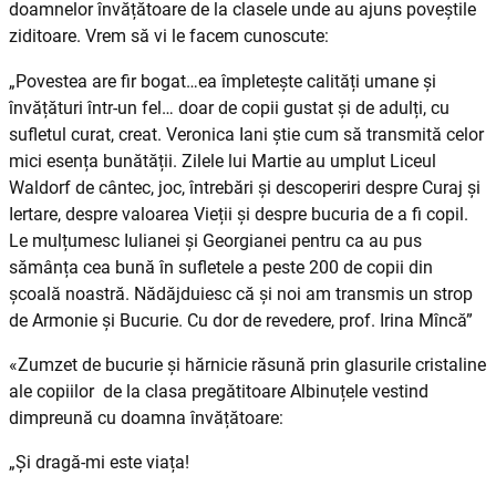
doamnelor învățătoare de la clasele unde au ajuns poveștile
ziditoare. Vrem să vi le facem cunoscute:
„Povestea are fir bogat…ea împletește calități umane și
învățături într-un fel… doar de copii gustat și de adulți, cu
sufletul curat, creat. Veronica Iani știe cum să transmită celor
mici esența bunătății. Zilele lui Martie au umplut Liceul
Waldorf de cântec, joc, întrebări și descoperiri despre Curaj și
Iertare, despre valoarea Vieții și despre bucuria de a fi copil.
Le mulțumesc Iulianei și Georgianei pentru ca au pus
sămânța cea bună în sufletele a peste 200 de copii din
școală noastră. Nădăjduiesc că și noi am transmis un strop
de Armonie și Bucurie. Cu dor de revedere, prof. Irina Mîncă”
«Zumzet de bucurie și hărnicie răsună prin glasurile cristaline
ale copiilor de la clasa pregătitoare Albinuțele vestind
dimpreună cu doamna învățătoare:
„Și dragă-mi este viața!