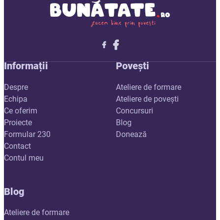
Follow me on X
Follow me on LinkedIn
Follow me on X
Informații
Povești
Despre
Ateliere de formare
Echipa
Ateliere de povești
Ce oferim
Concursuri
Proiecte
Blog
Formular 230
Donează
Contact
Contul meu
Blog
Ateliere de formare