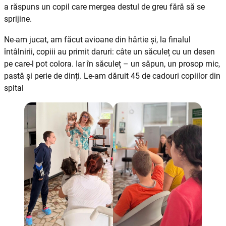
a răspuns un copil care mergea destul de greu fără să se
sprijine.
Ne-am jucat, am făcut avioane din hârtie și, la finalul
întâlnirii, copiii au primit daruri: câte un săculeț cu un desen
pe care-l pot colora. Iar în săculeț – un săpun, un prosop mic,
pastă și perie de dinți. Le-am dăruit 45 de cadouri copiilor din
spital