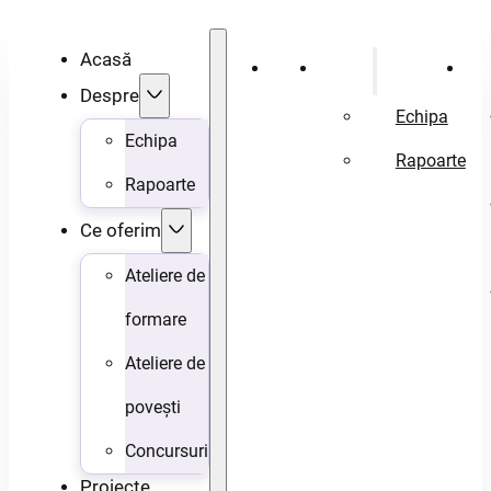
Acasă
Acasă
Despre
Ce 
Despre
Echipa
Echipa
Rapoarte
Rapoarte
Ce oferim
Ateliere de
formare
Ateliere de
povești
Concursuri
Proiecte