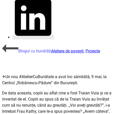
Blogul cu bunătăți
Ateliere de povești
,
Proiecte
✈Un nou #AtelierCuBunătate a avut loc sâmbătă, 9 mai, la
Centrul „Robănescu-Pădure” din București.
De data aceasta, copiii au aflat cine a fost Traian Vuia și ce a
inventat de el. Copiii au spus că de la Traian Vuia au învățat
cum să nu renunțe, când au greutăți. „Voi aveți greutăți?”, i-a
întrebat Frau Kathy, care le-a spus povestea? „Avem câteva”,