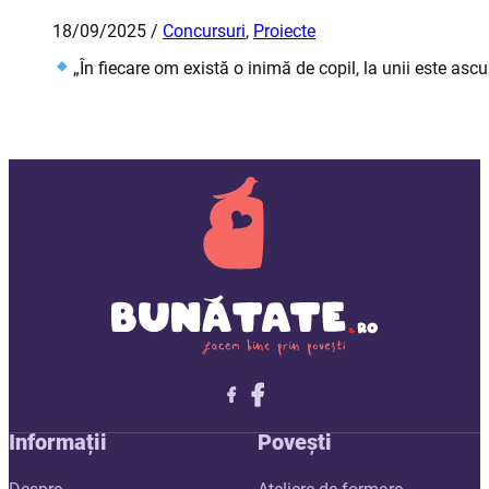
18/09/2025 /
Concursuri
,
Proiecte
„În fiecare om există o inimă de copil, la unii este ascun
Follow me on X
Follow me on LinkedIn
Follow me on X
Informații
Povești