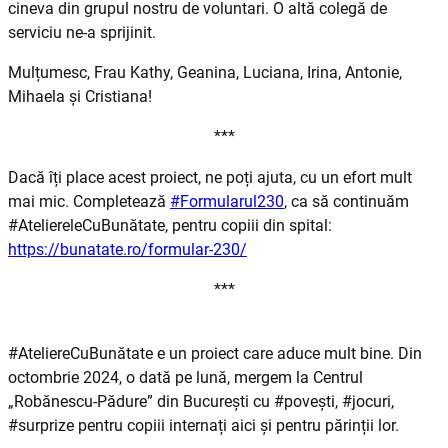
cineva din grupul nostru de voluntari. O altă colegă de
serviciu ne-a sprijinit.
Mulțumesc, Frau Kathy, Geanina, Luciana, Irina, Antonie,
Mihaela și Cristiana!
***
Dacă îți place acest proiect, ne poți ajuta, cu un efort mult
mai mic. Completează
#Formularul230
, ca să continuăm
#AteliereleCuBunătate, pentru copiii din spital:
https://bunatate.ro/formular-230/
***
#AteliereCuBunătate e un proiect care aduce mult bine. Din
octombrie 2024, o dată pe lună, mergem la Centrul
„Robănescu-Pădure” din București cu #povești, #jocuri,
#surprize pentru copiii internați aici și pentru părinții lor.