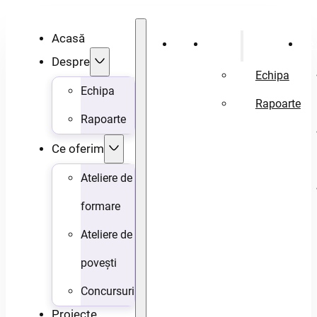
Acasă
Acasă
Despre
Ce 
Despre
Echipa
Echipa
Rapoarte
Rapoarte
Ce oferim
Ateliere de
formare
Ateliere de
povești
Concursuri
Proiecte