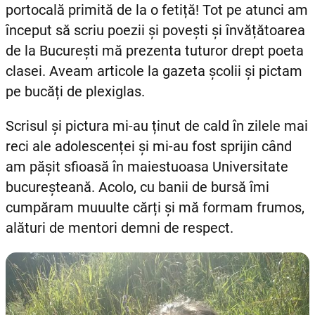
portocală primită de la o fetiță! Tot pe atunci am
început să scriu poezii și povești și învățătoarea
de la București mă prezenta tuturor drept poeta
clasei. Aveam articole la gazeta școlii și pictam
pe bucăți de plexiglas.
Scrisul și pictura mi-au ținut de cald în zilele mai
reci ale adolescenței și mi-au fost sprijin când
am pășit sfioasă în maiestuoasa Universitate
bucureșteană. Acolo, cu banii de bursă îmi
cumpăram muuulte cărți și mă formam frumos,
alături de mentori demni de respect.