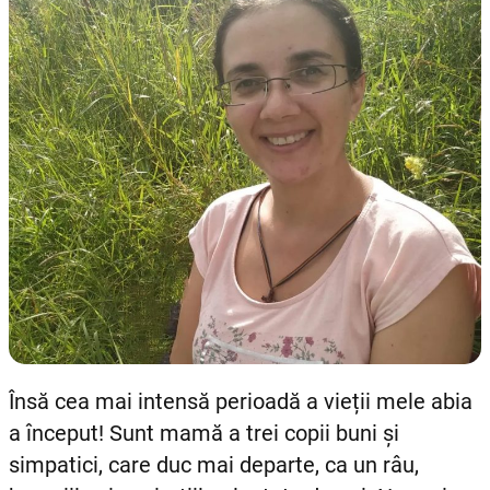
Însă cea mai intensă perioadă a vieții mele abia
a început! Sunt mamă a trei copii buni și
simpatici, care duc mai departe, ca un râu,