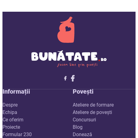
Follow me on X
Follow me on LinkedIn
Follow me on X
Informații
Povești
Despre
Ateliere de formare
Echipa
Ateliere de povești
Ce oferim
Concursuri
Proiecte
Blog
Formular 230
Donează