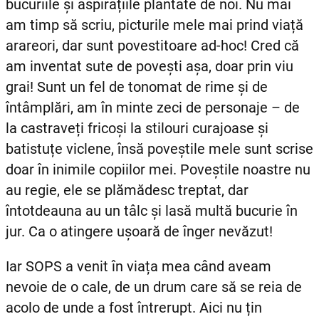
bucuriile și aspirațiile plantate de noi. Nu mai
am timp să scriu, picturile mele mai prind viață
arareori, dar sunt povestitoare ad-hoc! Cred că
am inventat sute de povești așa, doar prin viu
grai! Sunt un fel de tonomat de rime și de
întâmplări, am în minte zeci de personaje – de
la castraveți fricoși la stilouri curajoase și
batistuțe viclene, însă poveștile mele sunt scrise
doar în inimile copiilor mei. Poveștile noastre nu
au regie, ele se plămădesc treptat, dar
întotdeauna au un tâlc și lasă multă bucurie în
jur. Ca o atingere ușoară de înger nevăzut!
Iar SOPS a venit în viața mea când aveam
nevoie de o cale, de un drum care să se reia de
acolo de unde a fost întrerupt. Aici nu țin