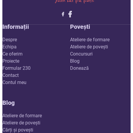
Follow me on X
Follow me on LinkedIn
Follow me on X
Informații
Povești
Despre
Ateliere de formare
Echipa
Ateliere de povești
Ce oferim
Concursuri
Proiecte
Blog
Formular 230
Donează
Contact
Contul meu
Blog
Ateliere de formare
Ateliere de povești
Cărți și povești