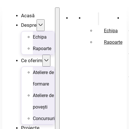
Acasă
Acasă
Despre
Ce 
Despre
Echipa
Echipa
Rapoarte
Rapoarte
Ce oferim
Ateliere de
formare
Ateliere de
povești
Concursuri
Proiecte