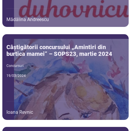
Mădălina Andreescu
Câștigătorii concursului „Amintiri din
burtica mamei” – SOPS23, martie 2024
Concursuri
19/03/2024
Ioana Revnic