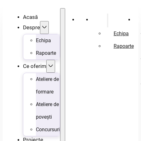
Acasă
Acasă
Despre
Ce 
Despre
Echipa
Echipa
Rapoarte
Rapoarte
Ce oferim
Ateliere de
formare
Ateliere de
povești
Concursuri
Proiecte