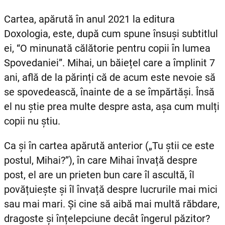
Cartea, apărută în anul 2021 la editura
Doxologia, este, după cum spune însuși subtitlul
ei, “O minunată călătorie pentru copii în lumea
Spovedaniei”. Mihai, un băiețel care a împlinit 7
ani, află de la părinți că de acum este nevoie să
se spovedească, înainte de a se împărtăși. Însă
el nu știe prea multe despre asta, așa cum mulți
copii nu știu.
Ca și în cartea apărută anterior („Tu știi ce este
postul, Mihai?”), în care Mihai învață despre
post, el are un prieten bun care îl ascultă, îl
povățuiește și îl învață despre lucrurile mai mici
sau mai mari. Și cine să aibă mai multă răbdare,
dragoste și înțelepciune decât îngerul păzitor?