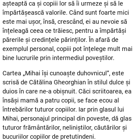
așteaptă ca și copiii lor să îi urmeze și să le
împărtășească valorile. Când sunt foarte mici
este mai ușor, însă, crescând, ei au nevoie să
înțeleagă ceea ce trăiesc, pentru a împărtăși
părerile și credințele părinților. În afară de
exemplul personal, copiii pot înțelege mult mai
bine lucrurile prin intermediul poveștilor.
Cartea „Mihai își cunoaște duhovnicul”, este
scrisă de Cătălina Gheorghian în stilul dulce și
duios în care ne-a obișnuit. Căci scriitoarea, ea
însăși mamă a patru copii, se face ecou al
întrebărilor tuturor copiilor. Iar prin glasul lui
Mihai, personajul principal din poveste, dă glas
tuturor frământărilor, neliniștilor, căutărilor și
bucuriilor copiilor de pretutindeni.