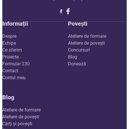
Follow me on X
Follow me on LinkedIn
Follow me on X
Informații
Povești
Despre
Ateliere de formare
Echipa
Ateliere de povești
Ce oferim
Concursuri
Proiecte
Blog
Formular 230
Donează
Contact
Contul meu
Blog
Ateliere de formare
Ateliere de povești
Cărți și povești