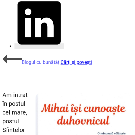
Blogul cu bunătăți
Cărți și povești
Am intrat
în postul
cel mare,
postul
Sfintelor