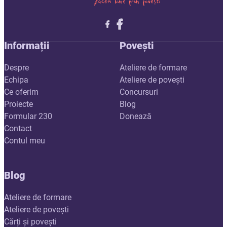
Follow me on X
Follow me on LinkedIn
Follow me on X
Informații
Povești
Despre
Ateliere de formare
Echipa
Ateliere de povești
Ce oferim
Concursuri
Proiecte
Blog
Formular 230
Donează
Contact
Contul meu
Blog
Ateliere de formare
Ateliere de povești
Cărți și povești