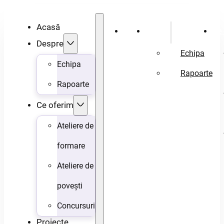
Acasă
Acasă
Despre
Ce 
Despre
Echipa
Echipa
Rapoarte
Rapoarte
Ce oferim
Ateliere de
formare
Ateliere de
povești
Concursuri
Proiecte