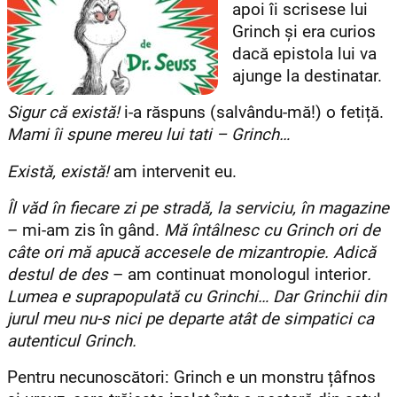
apoi îi scrisese lui
Grinch și era curios
dacă epistola lui va
ajunge la destinatar.
Sigur că există!
i-a răspuns (salvându-mă!) o fetiță.
Mami îi spune mereu lui tati – Grinch…
Există, există!
am intervenit eu.
Îl văd în fiecare zi pe stradă, la serviciu, în magazine
– mi-am zis în gând.
Mă întâlnesc cu Grinch ori de
câte ori mă apucă accesele de mizantropie. Adică
destul de des
– am continuat monologul interior
.
Lumea e suprapopulată cu Grinchi… Dar Grinchii din
jurul meu nu-s nici pe departe atât de simpatici ca
autenticul Grinch.
Pentru necunoscători: Grinch e un monstru țâfnos