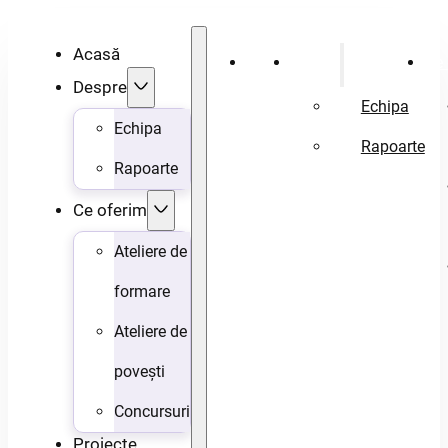
Acasă
Acasă
Despre
Ce 
Despre
Echipa
Echipa
Rapoarte
Rapoarte
Ce oferim
Ateliere de
formare
Ateliere de
povești
Concursuri
Proiecte