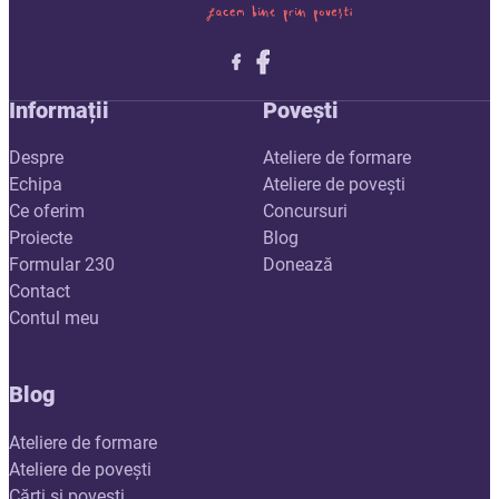
Follow me on X
Follow me on LinkedIn
Follow me on X
Informații
Povești
Despre
Ateliere de formare
Echipa
Ateliere de povești
Ce oferim
Concursuri
Proiecte
Blog
Formular 230
Donează
Contact
Contul meu
Blog
Ateliere de formare
Ateliere de povești
Cărți și povești