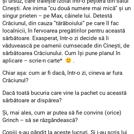
și ursuz, care trăiește izolat într-o peșteră din satul
Cinești. Are inima ”cu două numere mai mică” și un
singur prieten – pe Max, câinele lui. Detestă
Crăciunul, din cauza ”tărăboiului” pe care îl fac
localnicii, în fervoarea pregătirilor pentru această
sărbătoare. Exasperat, într-o zi decide să îi
văduvească pe oamenii cumsecade din Cinești, de
sărbătoarea Crăciunului. Cum își pune planul în
aplicare – scrie-n carte*
.
Chiar așa: cum ar fi dacă, într-o zi, cineva ar fura
Crăciunul?
Dacă toată bucuria care vine la pachet cu această
sărbătoare ar dispărea?
Și, mai ales, cum ar putea să fie convins (orice)
Grinch – să se răzgândească?
Copiii s-au gândit la aceste lucruri. Și i-au scris lui