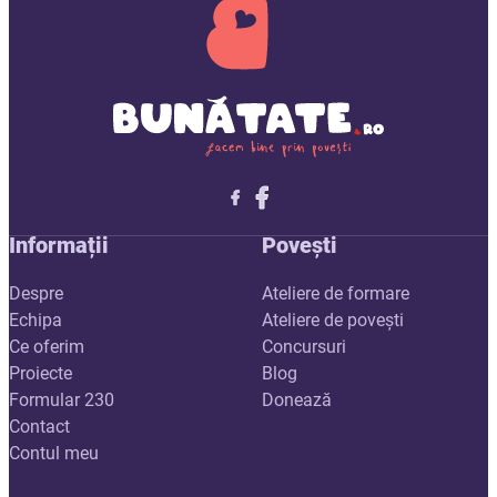
Follow me on X
Follow me on LinkedIn
Follow me on X
Informații
Povești
Despre
Ateliere de formare
Echipa
Ateliere de povești
Ce oferim
Concursuri
Proiecte
Blog
Formular 230
Donează
Contact
Contul meu