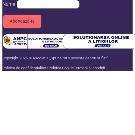
Nume
Copyright 2026 © Asociația „Spune-mi o poveste pentru suflet”
Politica de confidențialitate
Politica Cookie
Termeni și condiții