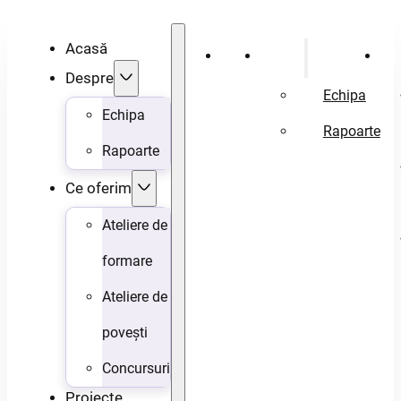
Acasă
Acasă
Despre
Ce 
Despre
Echipa
Echipa
Rapoarte
Rapoarte
Ce oferim
Ateliere de
formare
Ateliere de
povești
Concursuri
Proiecte