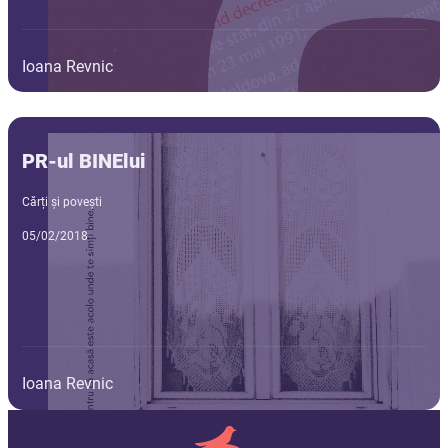
Ioana Revnic
PR-ul BINElui
Cărți și povești
05/02/2018
Ioana Revnic