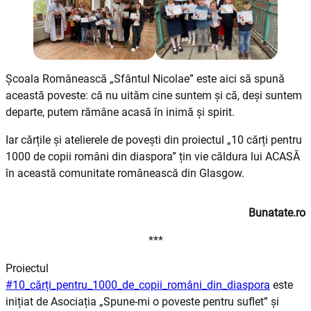
Școala Românească „Sfântul Nicolae” este aici să spună
această poveste: că nu uităm cine suntem și că, deși suntem
departe, putem rămâne acasă în inimă și spirit.
Iar cărțile și atelierele de povești din proiectul „10 cărți pentru
1000 de copii români din diaspora” țin vie căldura lui ACASĂ
în această comunitate românească din Glasgow.
Bunatate.ro
***
Proiectul
#10_cărți_pentru_1000_de_copii_români_din_diaspora
este
inițiat de Asociația „Spune-mi o poveste pentru suflet” și