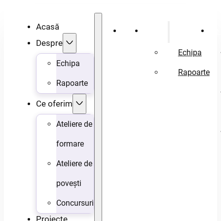
Acasă
Acasă
Despre
Ce 
Despre
Echipa
Echipa
Rapoarte
Rapoarte
Ce oferim
Ateliere de
formare
Ateliere de
povești
Concursuri
Proiecte