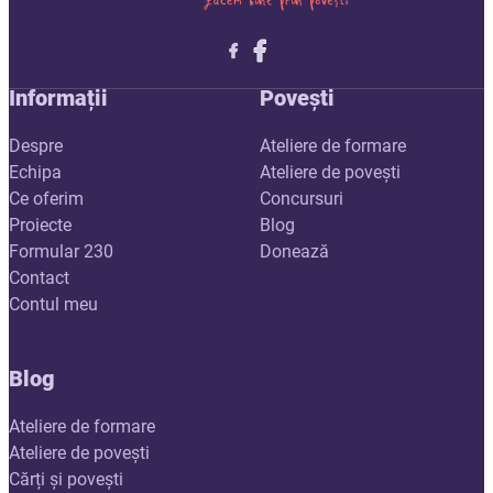
Follow me on X
Follow me on LinkedIn
Follow me on X
Informații
Povești
Despre
Ateliere de formare
Echipa
Ateliere de povești
Ce oferim
Concursuri
Proiecte
Blog
Formular 230
Donează
Contact
Contul meu
Blog
Ateliere de formare
Ateliere de povești
Cărți și povești