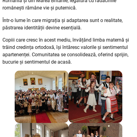
România și din Marea Britanie, legătura cu rădăcinile
românești rămâne vie și puternică.
Într-o lume în care migrația și adaptarea sunt o realitate,
păstrarea identității devine esențială.
Copiii care cresc în acest mediu, învățând limba maternă și
trăind credința ortodoxă, își întăresc valorile și sentimentul
apartenenței. Comunitatea se consolidează, oferind sprijin,
bucurie și sentimentul de acasă.