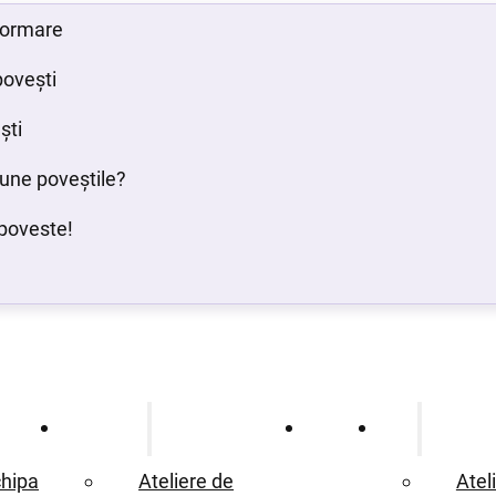
 formare
povești
ști
bune poveștile?
poveste!
Ce oferim
Proiecte
Blog
hipa
Ateliere de
Atel