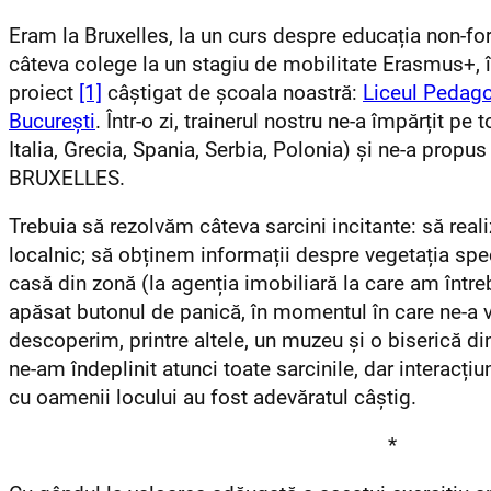
Eram la Bruxelles, la un curs despre educația non-fo
câteva colege la un stagiu de mobilitate Erasmus+, î
proiect
[1]
câștigat de școala noastră:
Liceul Pedago
București
. Într-o zi, trainerul nostru ne-a împărțit pe
Italia, Grecia, Spania, Serbia, Polonia) și ne-a prop
BRUXELLES.
Trebuia să rezolvăm câteva sarcini incitante: să real
localnic; să obținem informații despre vegetația spe
casă din zonă (la agenția imobiliară la care am între
apăsat butonul de panică, în momentul în care ne-a vă
descoperim, printre altele, un muzeu și o biserică din
ne-am îndeplinit atunci toate sarcinile, dar interacțiu
cu oamenii locului au fost adevăratul câștig.
*