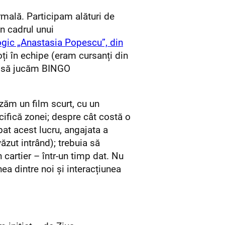
rmală. Participam alături de
n cadrul unui
gic „Anastasia Popescu”, din
 toți în echipe (eram cursanți din
us să jucăm BINGO
izăm un film scurt, cu un
cifică zonei; despre cât costă o
bat acest lucru, angajata a
zut intrând); trebuia să
 cartier – într-un timp dat. Nu
nea dintre noi și interacțiunea