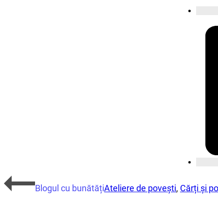
Blogul cu bunătăți
Ateliere de povești
,
Cărți și p