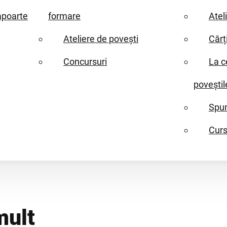
apoarte
formare
Atel
Ateliere de povești
Cărț
Concursuri
La c
poveștil
Spun
Curs
mult