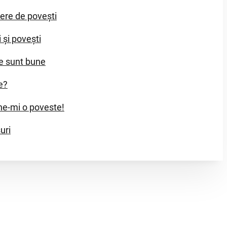
iere de povești
i și povești
e sunt bune
e?
e-mi o poveste!
uri