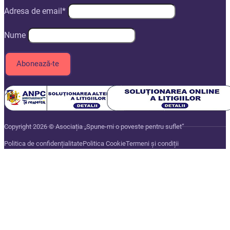
Adresa de email*
Nume
Copyright 2026 © Asociația „Spune-mi o poveste pentru suflet”
Politica de confidențialitate
Politica Cookie
Termeni și condiții