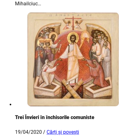
Mihailciuc…
Trei Învieri în închisorile comuniste
19/04/2020 /
Cărți și povești