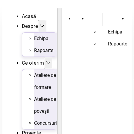
Acasă
Acasă
Despre
Ce 
Despre
Echipa
Echipa
Rapoarte
Rapoarte
Ce oferim
Ateliere de
formare
Ateliere de
povești
Concursuri
Proiecte