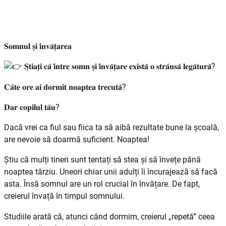
𝐒𝐨𝐦𝐧𝐮𝐥 𝐬̦𝐢 𝐢̂𝐧𝐯𝐚̆𝐭̦𝐚𝐫𝐞𝐚
𝐒̦𝐭𝐢𝐚𝐭̦𝐢 𝐜𝐚̆ 𝐢̂𝐧𝐭𝐫𝐞 𝐬𝐨𝐦𝐧 𝐬̦𝐢 𝐢̂𝐧𝐯𝐚̆𝐭̦𝐚𝐫𝐞 𝐞𝐱𝐢𝐬𝐭𝐚̆ 𝐨 𝐬𝐭𝐫𝐚̂𝐧𝐬𝐚̆ 𝐥𝐞𝐠𝐚̆𝐭𝐮𝐫𝐚̆?
𝐂𝐚̂𝐭𝐞 𝐨𝐫𝐞 𝐚𝐢 𝐝𝐨𝐫𝐦𝐢𝐭 𝐧𝐨𝐚𝐩𝐭𝐞𝐚 𝐭𝐫𝐞𝐜𝐮𝐭𝐚̆?
𝐃𝐚𝐫 𝐜𝐨𝐩𝐢𝐥𝐮𝐥 𝐭𝐚̆𝐮?
Dacă vrei ca fiul sau fiica ta să aibă rezultate bune la școală,
are nevoie să doarmă suficient. Noaptea!
Știu că mulți tineri sunt tentați să stea și să învețe până
noaptea târziu. Uneori chiar unii adulți îi încurajează să facă
asta. Însă somnul are un rol crucial în învățare. De fapt,
creierul învață în timpul somnului.
Studiile arată că, atunci când dormim, creierul „repetă” ceea