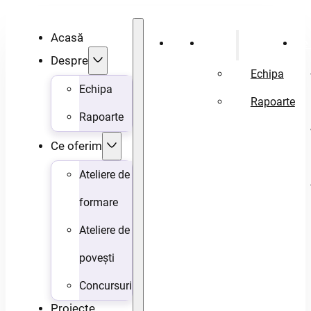
Acasă
Acasă
Despre
Ce 
Despre
Echipa
Echipa
Rapoarte
Rapoarte
Ce oferim
Ateliere de
formare
Ateliere de
povești
Concursuri
Proiecte