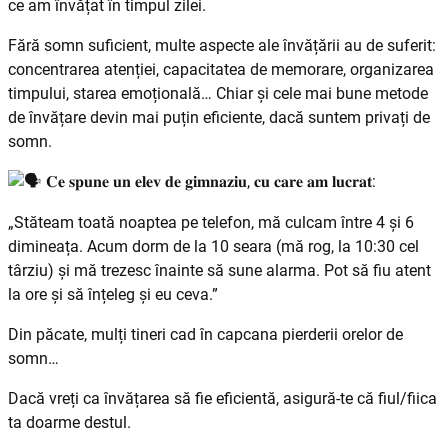
ce am învățat în timpul zilei.
Fără somn suficient, multe aspecte ale învățării au de suferit:
concentrarea atenției, capacitatea de memorare, organizarea
timpului, starea emoțională… Chiar și cele mai bune metode
de învățare devin mai puțin eficiente, dacă suntem privați de
somn.
𝐂𝐞 𝐬𝐩𝐮𝐧𝐞 𝐮𝐧 𝐞𝐥𝐞𝐯 𝐝𝐞 𝐠𝐢𝐦𝐧𝐚𝐳𝐢𝐮, 𝐜𝐮 𝐜𝐚𝐫𝐞 𝐚𝐦 𝐥𝐮𝐜𝐫𝐚𝐭:
„Stăteam toată noaptea pe telefon, mă culcam între 4 și 6
dimineața. Acum dorm de la 10 seara (mă rog, la 10:30 cel
târziu) și mă trezesc înainte să sune alarma. Pot să fiu atent
la ore și să înțeleg și eu ceva.”
Din păcate, mulți tineri cad în capcana pierderii orelor de
somn…
Dacă vreți ca învățarea să fie eficientă, asigură-te că fiul/fiica
ta doarme destul.