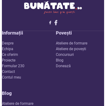
Follow me on X
Follow me on LinkedIn
Follow me on X
Informații
Povești
Despre
Ateliere de formare
Echipa
Ateliere de povești
Ce oferim
Concursuri
Proiecte
Blog
Formular 230
Donează
Contact
Contul meu
Blog
Ateliere de formare