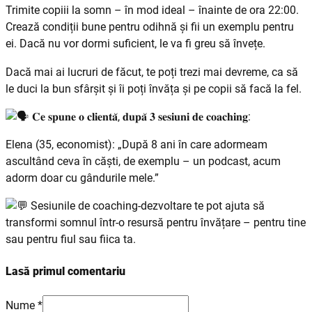
Trimite copiii la somn – în mod ideal – înainte de ora 22:00.
Crează condiții bune pentru odihnă și fii un exemplu pentru
ei. Dacă nu vor dormi suficient, le va fi greu să învețe.
Dacă mai ai lucruri de făcut, te poți trezi mai devreme, ca să
le duci la bun sfârșit și îi poți învăța și pe copii să facă la fel.
𝐂𝐞 𝐬𝐩𝐮𝐧𝐞 𝐨 𝐜𝐥𝐢𝐞𝐧𝐭𝐚̆, 𝐝𝐮𝐩𝐚̆ 𝟑 𝐬𝐞𝐬𝐢𝐮𝐧𝐢 𝐝𝐞 𝐜𝐨𝐚𝐜𝐡𝐢𝐧𝐠:
Elena (35, economist): „După 8 ani în care adormeam
ascultând ceva în căști, de exemplu – un podcast, acum
adorm doar cu gândurile mele.”
Sesiunile de coaching-dezvoltare te pot ajuta să
transformi somnul într-o resursă pentru învățare – pentru tine
sau pentru fiul sau fiica ta.
Lasă primul comentariu
Nume *