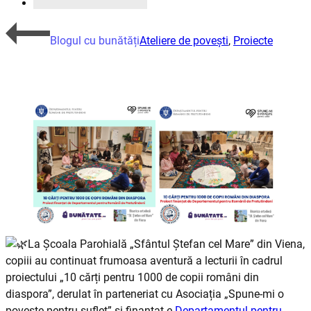
Blogul cu bunătăți
Ateliere de povești
,
Proiecte
La Școala Parohială „Sfântul Ștefan cel Mare” din Viena,
copiii au continuat frumoasa aventură a lecturii în cadrul
proiectului „10 cărți pentru 1000 de copii români d
in
diaspora”, derulat în parteneriat cu Asociația „Spune-mi o
poveste pentru suflet” și finanțat e
Departamentul pentru