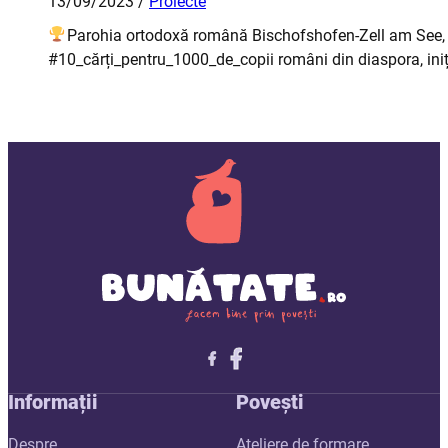
13/09/2023 /
Proiecte
Parohia ortodoxă română Bischofshofen-Zell am See, Au
#10_cărți_pentru_1000_de_copii români din diaspora, ini
Follow me on X
Follow me on LinkedIn
Follow me on X
Informații
Povești
Despre
Ateliere de formare