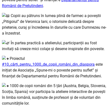
Românii de Pretutindeni
.
Copiii au pătruns în lumea plină de farmec a poveștii
„Pitigoiul” de Veronica Iani, o istorisire delicată despre
prietenie, curaj și încrederea în darurile cu care Dumnezeu ne-
a înzestrat.
În partea practică a atelierului, participanții au fost
invitați să creeze mici colaje și desene inspirate din poveste.
Proiectul
#10_cărți_pentru_1000_de_copii_români_din_diaspora
este
inițiat de Asociația „Spune-mi o poveste pentru suflet” și
finanțat de Departamentul pentru Românii de Pretutindeni.
1000 de copii români din 5 țări (Austria, Belgia, Slovenia,
Scoția, Spania) vor participa la ateliere interactive de povești
în limba română, susținute de profesori și de voluntari din
comunitățile lor.