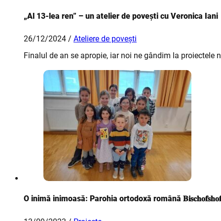
„Al 13-lea ren” – un atelier de povești cu Veronica Iani
26/12/2024 /
Ateliere de povești
Finalul de an se apropie, iar noi ne gândim la proiectele 
O inimă inimoasă: Parohia ortodoxă română 𝐁𝐢𝐬𝐜𝐡𝐨𝐟𝐬𝐡𝐨𝐟𝐞𝐧-𝐙𝐞