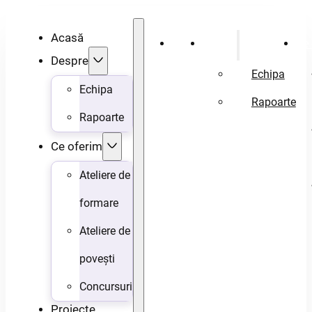
Acasă
Acasă
Despre
Ce 
Despre
Echipa
Echipa
Rapoarte
Rapoarte
Ce oferim
Ateliere de
formare
Ateliere de
povești
Concursuri
Proiecte