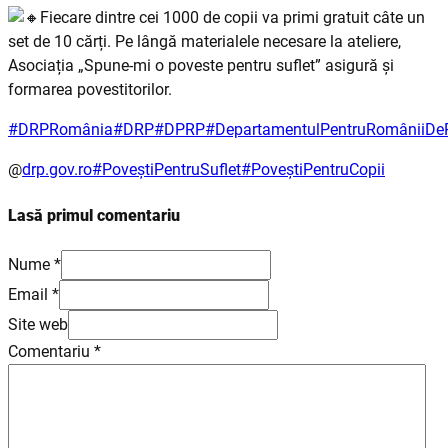
Fiecare dintre cei 1000 de copii va primi gratuit câte un
set de 10 cărți. Pe lângă materialele necesare la ateliere,
Asociația „Spune-mi o poveste pentru suflet” asigură și
formarea povestitorilor.
#DRPRomânia
#DRP
#DPRP
#DepartamentulPentruRomâniiDeP
@
drp.gov.ro
#PoveștiPentruSuflet
#PoveștiPentruCopii
Lasă primul comentariu
Nume *
Email *
Site web
Comentariu
*