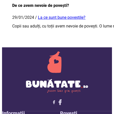
De ce avem nevoie de povești?
29/01/2024 /
La ce sunt bune poveștile?
Copii sau adulți, cu toții avem nevoie de povești. O lume 
Follow me on X
Follow me on LinkedIn
Follow me on X
Informații
Povești