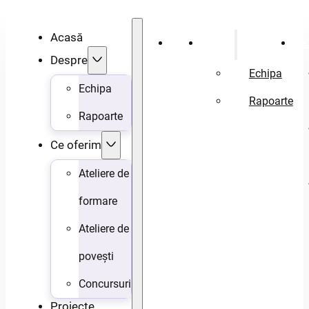
Acasă
Acasă
Despre
Ce 
Despre
Echipa
Echipa
Rapoarte
Rapoarte
Ce oferim
Ateliere de
formare
Ateliere de
povești
Concursuri
Proiecte