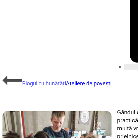
Blogul cu bunătăți
Ateliere de povești
Gândul d
practic
multă vr
prielnic