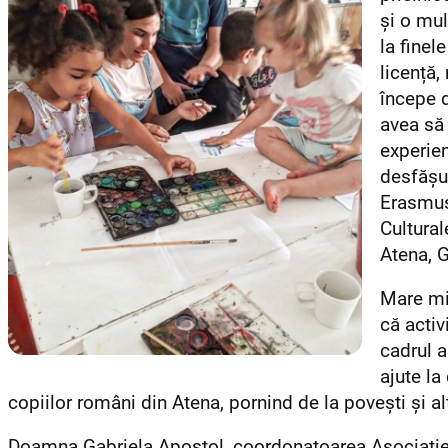
și o mul
la finele
licență,
începe 
avea să
experien
desfășur
Erasmus
Cultura
Atena, G
Mare mi
că activ
cadrul a
ajute la
copiilor români din Atena, pornind de la povești și alt
Doamna Gabriela Apostol, coordonatoarea Asociați