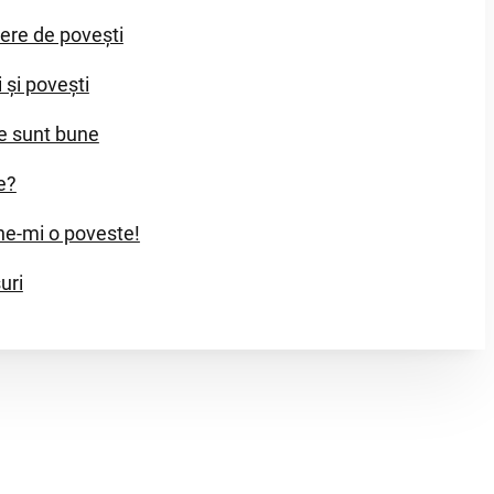
iere de povești
i și povești
e sunt bune
e?
e-mi o poveste!
uri