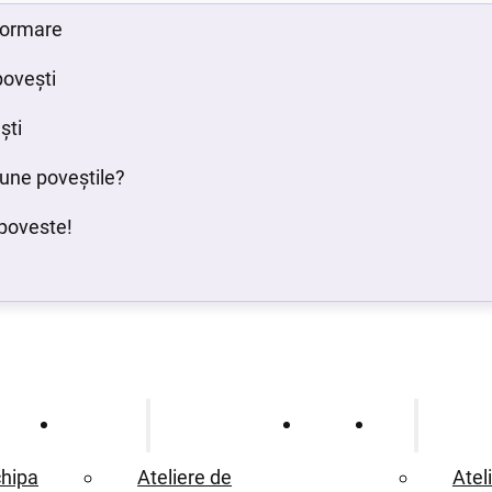
 formare
povești
ști
bune poveștile?
poveste!
Ce oferim
Proiecte
Blog
hipa
Ateliere de
Atel