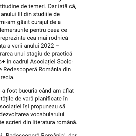
titudine de temeri. Dar iată că,
 anului III din studiile de
 mi-am găsit curajul de a
demersurile pentru ceea ce
 reprezinte cea mai rodnică
ță a verii anului 2022 –
area unui stagiu de practică
+ în cadrul Asociației Socio-
le Redescoperă România din
recia.
-a fost bucuria când am aflat
itățile de vară planificate în
sociației își propuneau să
 dezvoltarea vocabularului
e scrieri din literatura română.
ei „Redescoperă România”, dar