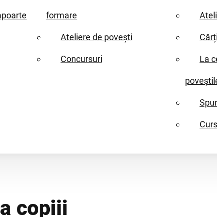
apoarte
formare
Atel
Ateliere de povești
Cărț
Concursuri
La c
poveștil
Spun
Curs
a copiii